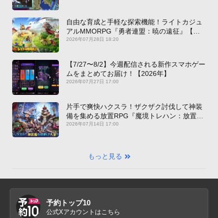
自由な育成と手軽な探索機能！ライトカジュ
アルMMORPG『勇者連盟：暁の遠征』【最
新作PICKUP】
2026年07月28日 18:20
【7/27〜8/2】今週配信される新作スマホゲー
ムをまとめてお届け！【2026年】
2026年07月27日 17:00
片手で爽快ハクスラ！ザクザク討伐して神装
備を集める放置RPG『魔境トレハン：放置で
神装備』【最新作PICKUP】
2026年07月14日 17:00
もっと見る
予約トップ10
公式Xアカウントはこちら