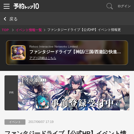
ログイン
戻る
ファンタジードライブ【公式HP】イベント情報更
TOP
イベント情報一覧
新(2017/6/7)!!
Rekoo Interactive Networks Limited
ファンタジードライブ【神話/三国/西遊記!快進撃本格RPG!】
アプリ詳細はこちら
PR
2017/06/07 17:19
イベント
ファンタジードライブ【公式HP】イベント情