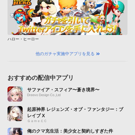
ハロー・ヒーロー
他のガチャ実施中アプリを見る
おすすめの配信中アプリ
サファイア・スフィア〜蒼き境界〜
Dreevo Design Co.,Ltd
起原神界 レジェンズ・オブ・ファンタジー：ブ
レイブ X
ＧａｍｅＣＣ
俺のクマ充生活：美少女と契約しすぎた件