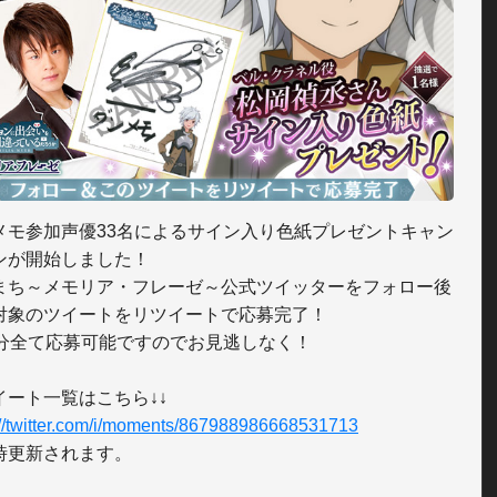
メモ参加声優33名によるサイン入り色紙プレゼントキャン
ンが開始しました！

まち～メモリア・フレーゼ～公式ツイッターをフォロー後
対象のツイートをリツイートで応募完了！

名分全て応募可能ですのでお見逃しなく！

://twitter.com/i/moments/867988986668531713
時更新されます。