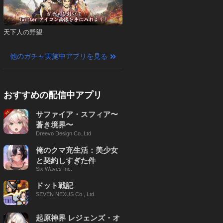
天下人の野望
他のガチャ実施中アプリを見る
おすすめの配信中アプリ
サファイア・スフィア〜
蒼き境界〜
Dreevo Design Co.,Ltd
俺のクマ充生活：美少女
と契約しすぎた件
Six Waves Inc.
ドット戦記
SEVEN NEXUS Co., Ltd.
起原神界 レジェンズ・オ