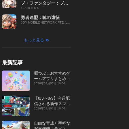
ブ・ファンタジー：ブレ
ＧａｍｅＣＣ
イブ X
勇者連盟：暁の遠征
JOY MOBILE NETWORK PTE. LT
D.
もっと見る
最新記事
暇つぶしおすすめゲ
ームアプリまとめ｜
オフライン対応あり
2026年08月05日 10:00
【2026年8月】
【8/3〜8/9】今週配
信される新作スマホ
ゲームをまとめてお
2026年08月04日 16:00
届け！【2026年】
自由な育成と手軽な
探索機能！ライトカ