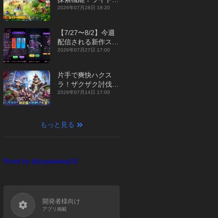
ジュアルMMORPG
2026年07月28日 18:20
『勇者連盟：暁の遠
征』【最新作PICKU
【7/27〜8/2】今週
P】
配信される新作スマ
ホゲームをまとめて
2026年07月27日 17:00
お届け！【2026
年】
片手で爽快ハクス
ラ！ザクザク討伐し
て神装備を集める放
2026年07月14日 17:00
置RPG『魔境トレハ
ン：放置で神装備』
【最新作PICKUP】
もっと見る
Posts by @yoyakutop10
開発者様向け
アプリ掲載