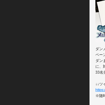
ダン
ペー
ダン
に、
33
https
※随