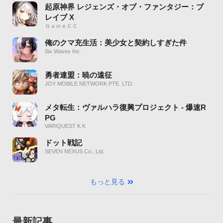
起原神界 レジェンズ・オブ・ファンタジー：ブ
レイブ X
ＧａｍｅＣＣ
俺のクマ充生活：美少女と契約しすぎた件
Six Waves Inc.
勇者連盟：暁の遠征
JOY MOBILE NETWORK PTE. LTD.
メタ転生：ヴァルハラ復興プロジェクト - 爆速R
PG
VARIQUEST K K
ドット戦記
SEVEN NEXUS Co., Ltd.
もっと見る
最新記事