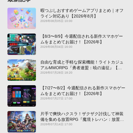
暇つぶしおすすめゲームアプリまとめ｜オフ
ライン対応あり【2026年8月】
2026年08月05日 10:00
【8/3〜8/9】今週配信される新作スマホゲー
ムをまとめてお届け！【2026年】
2026年08月04日 16:00
自由な育成と手軽な探索機能！ライトカジュ
アルMMORPG『勇者連盟：暁の遠征』【最
新作PICKUP】
2026年07月28日 18:20
【7/27〜8/2】今週配信される新作スマホゲー
ムをまとめてお届け！【2026年】
2026年07月27日 17:00
片手で爽快ハクスラ！ザクザク討伐して神装
備を集める放置RPG『魔境トレハン：放置で
神装備』【最新作PICKUP】
2026年07月14日 17:00