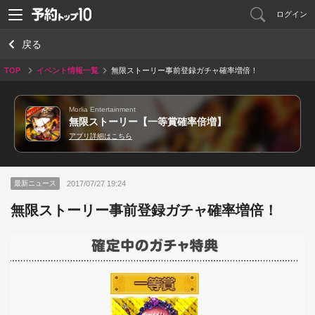
ログイン
戻る
TOP
イベント情報一覧
無限ストーリー事前登録ガチャ確率増倍！
Morlia Entertainment
無限ストーリー【一等賞確率倍増】
アプリ詳細はこちら
2017/07/27 19:24
最新ニュース
無限ストーリー事前登録ガチャ確率増倍！