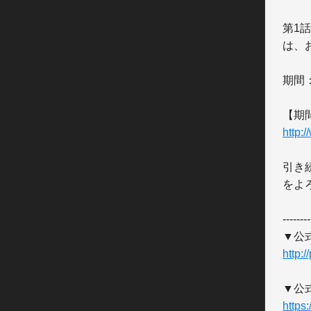
第1
は、
期間：
http:
引き続
をよ
--------
http:/
https: