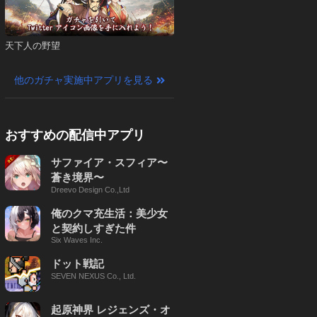
天下人の野望
他のガチャ実施中アプリを見る
おすすめの配信中アプリ
サファイア・スフィア〜
蒼き境界〜
Dreevo Design Co.,Ltd
俺のクマ充生活：美少女
と契約しすぎた件
Six Waves Inc.
ドット戦記
SEVEN NEXUS Co., Ltd.
起原神界 レジェンズ・オ