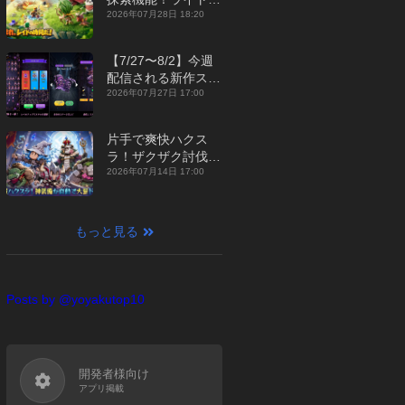
ジュアルMMORPG
2026年07月28日 18:20
『勇者連盟：暁の遠
征』【最新作PICKU
【7/27〜8/2】今週
P】
配信される新作スマ
ホゲームをまとめて
2026年07月27日 17:00
お届け！【2026
年】
片手で爽快ハクス
ラ！ザクザク討伐し
て神装備を集める放
2026年07月14日 17:00
置RPG『魔境トレハ
ン：放置で神装備』
【最新作PICKUP】
もっと見る
Posts by @yoyakutop10
開発者様向け
アプリ掲載