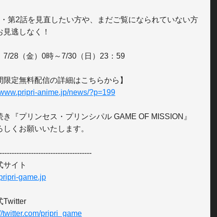
話・第2話を見直したい方や、まだご覧になられていない方
お見逃しなく！

7/28（金）0時～7/30（日）23：59

//www.pripri-anime.jp/news/?p=199
き『プリンセス・プリンシパル GAME OF MISSION』
ろしくお願いいたします。

--------------------------------------

/pripri-game.jp
//twitter.com/pripri_game