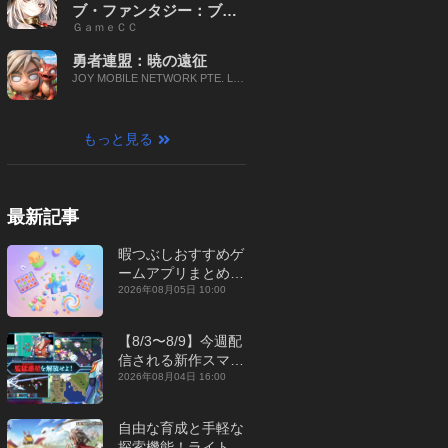
ブ・ファンタジー：ブレ
ＧａｍｅＣＣ
イブ X
勇者連盟：暁の遠征
JOY MOBILE NETWORK PTE. LT
D.
もっと見る
最新記事
暇つぶしおすすめゲ
ームアプリまとめ｜
オフライン対応あり
2026年08月05日 10:00
【2026年8月】
【8/3〜8/9】今週配
信される新作スマホ
ゲームをまとめてお
2026年08月04日 16:00
届け！【2026年】
自由な育成と手軽な
探索機能！ライトカ