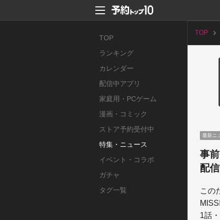
TOP
TOP
ランキング
カレンダー
配信中アプリ
家庭用・PCゲーム
漫画・コミック
ストア予約受付中
最新ニ
特集・ニュース
事前
イベント・コラボ
配信
ガチャ
タグ一覧
このた
MI
1話