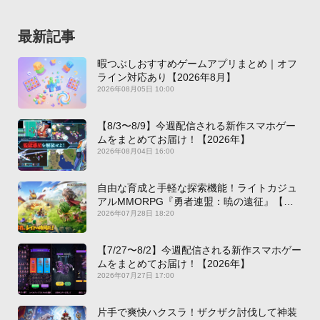
最新記事
暇つぶしおすすめゲームアプリまとめ｜オフ
ライン対応あり【2026年8月】
2026年08月05日 10:00
【8/3〜8/9】今週配信される新作スマホゲー
ムをまとめてお届け！【2026年】
2026年08月04日 16:00
自由な育成と手軽な探索機能！ライトカジュ
アルMMORPG『勇者連盟：暁の遠征』【最
新作PICKUP】
2026年07月28日 18:20
【7/27〜8/2】今週配信される新作スマホゲー
ムをまとめてお届け！【2026年】
2026年07月27日 17:00
片手で爽快ハクスラ！ザクザク討伐して神装