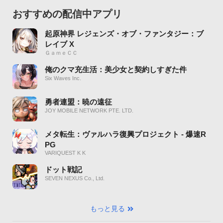
おすすめの配信中アプリ
起原神界 レジェンズ・オブ・ファンタジー：ブ
レイブ X
ＧａｍｅＣＣ
俺のクマ充生活：美少女と契約しすぎた件
Six Waves Inc.
勇者連盟：暁の遠征
JOY MOBILE NETWORK PTE. LTD.
メタ転生：ヴァルハラ復興プロジェクト - 爆速R
PG
VARIQUEST K K
ドット戦記
SEVEN NEXUS Co., Ltd.
もっと見る