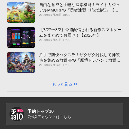
自由な育成と手軽な探索機能！ライトカジュ
アルMMORPG『勇者連盟：暁の遠征』【最
新作PICKUP】
2026年07月28日 18:20
【7/27〜8/2】今週配信される新作スマホゲー
ムをまとめてお届け！【2026年】
2026年07月27日 17:00
片手で爽快ハクスラ！ザクザク討伐して神装
備を集める放置RPG『魔境トレハン：放置で
神装備』【最新作PICKUP】
2026年07月14日 17:00
もっと見る
予約トップ10
公式Xアカウントはこちら