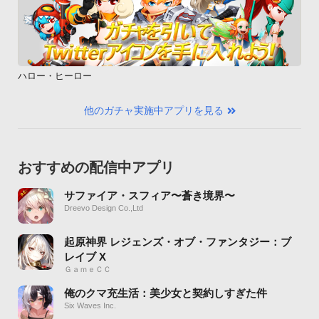
ハロー・ヒーロー
他のガチャ実施中アプリを見る
おすすめの配信中アプリ
サファイア・スフィア〜蒼き境界〜
Dreevo Design Co.,Ltd
起原神界 レジェンズ・オブ・ファンタジー：ブ
レイブ X
ＧａｍｅＣＣ
俺のクマ充生活：美少女と契約しすぎた件
Six Waves Inc.