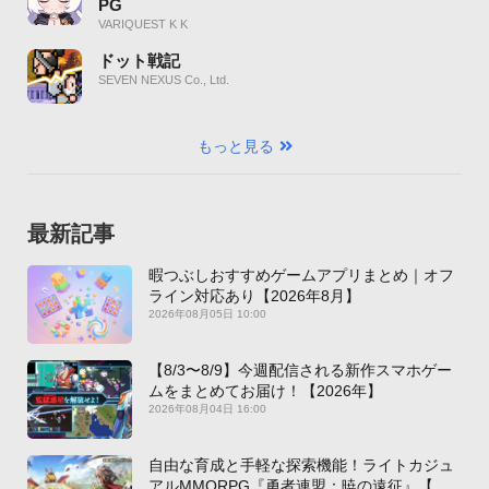
PG
VARIQUEST K K
ドット戦記
SEVEN NEXUS Co., Ltd.
もっと見る
最新記事
暇つぶしおすすめゲームアプリまとめ｜オフ
ライン対応あり【2026年8月】
2026年08月05日 10:00
【8/3〜8/9】今週配信される新作スマホゲー
ムをまとめてお届け！【2026年】
2026年08月04日 16:00
自由な育成と手軽な探索機能！ライトカジュ
アルMMORPG『勇者連盟：暁の遠征』【最