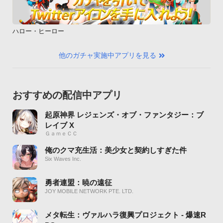
ハロー・ヒーロー
他のガチャ実施中アプリを見る
おすすめの配信中アプリ
起原神界 レジェンズ・オブ・ファンタジー：ブ
レイブ X
ＧａｍｅＣＣ
俺のクマ充生活：美少女と契約しすぎた件
Six Waves Inc.
勇者連盟：暁の遠征
JOY MOBILE NETWORK PTE. LTD.
メタ転生：ヴァルハラ復興プロジェクト - 爆速R