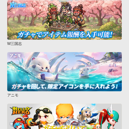
W三国志
アニモ