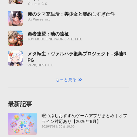
ＧａｍｅＣＣ
俺のクマ充生活：美少女と契約しすぎた件
Six Waves Inc.
勇者連盟：暁の遠征
JOY MOBILE NETWORK PTE. LTD.
メタ転生：ヴァルハラ復興プロジェクト - 爆速R
PG
VARIQUEST K K
もっと見る
最新記事
暇つぶしおすすめゲームアプリまとめ｜オフ
ライン対応あり【2026年8月】
2026年08月05日 10:00