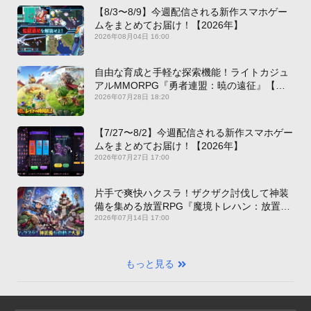
【8/3〜8/9】今週配信される新作スマホゲー
ムをまとめてお届け！【2026年】
2026年08月04日 16:00
自由な育成と手軽な探索機能！ライトカジュ
アルMMORPG『勇者連盟：暁の遠征』【最
新作PICKUP】
2026年07月28日 18:20
【7/27〜8/2】今週配信される新作スマホゲー
ムをまとめてお届け！【2026年】
2026年07月27日 17:00
片手で爽快ハクスラ！ザクザク討伐して神装
備を集める放置RPG『魔境トレハン：放置で
神装備』【最新作PICKUP】
2026年07月14日 17:00
もっと見る