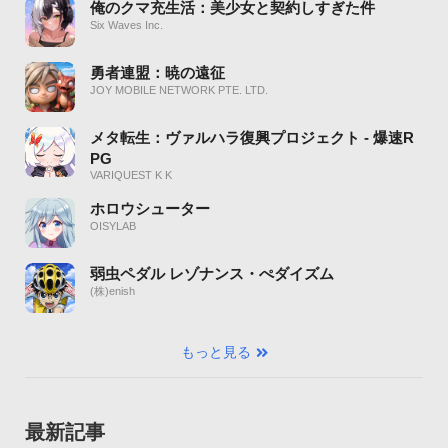
俺のクマ充生活：美少女と契約しすぎた件
Six Waves Inc.
勇者連盟：暁の遠征
JOY MOBILE NETWORK PTE. LTD.
メタ転生：ヴァルハラ復興プロジェクト - 爆速R
PG
VARIQUEST K K
ホロウシューター
OISYLAB
弱虫ペダル レゾナンス・ぺダイズム
(株)enish
もっと見る
最新記事