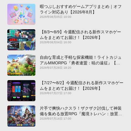
暇つぶしおすすめゲームアプリまとめ｜オフ
ライン対応あり【2026年8月】
2026年08月05日 10:00
【8/3〜8/9】今週配信される新作スマホゲー
ムをまとめてお届け！【2026年】
2026年08月04日 16:00
自由な育成と手軽な探索機能！ライトカジュ
アルMMORPG『勇者連盟：暁の遠征』【最
新作PICKUP】
2026年07月28日 18:20
【7/27〜8/2】今週配信される新作スマホゲー
ムをまとめてお届け！【2026年】
2026年07月27日 17:00
片手で爽快ハクスラ！ザクザク討伐して神装
備を集める放置RPG『魔境トレハン：放置で
神装備』【最新作PICKUP】
2026年07月14日 17:00