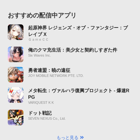
おすすめの配信中アプリ
起原神界 レジェンズ・オブ・ファンタジー：ブ
レイブ X
ＧａｍｅＣＣ
俺のクマ充生活：美少女と契約しすぎた件
Six Waves Inc.
勇者連盟：暁の遠征
JOY MOBILE NETWORK PTE. LTD.
メタ転生：ヴァルハラ復興プロジェクト - 爆速R
PG
VARIQUEST K K
ドット戦記
SEVEN NEXUS Co., Ltd.
もっと見る