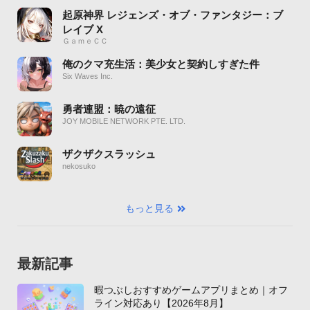
起原神界 レジェンズ・オブ・ファンタジー：ブ
レイブ X
ＧａｍｅＣＣ
俺のクマ充生活：美少女と契約しすぎた件
Six Waves Inc.
勇者連盟：暁の遠征
JOY MOBILE NETWORK PTE. LTD.
ザクザクスラッシュ
nekosuko
もっと見る
最新記事
暇つぶしおすすめゲームアプリまとめ｜オフ
ライン対応あり【2026年8月】