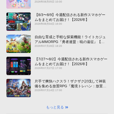
2026年08月05日 10:00
【8/3〜8/9】今週配信される新作スマホゲー
ムをまとめてお届け！【2026年】
2026年08月04日 16:00
自由な育成と手軽な探索機能！ライトカジュ
アルMMORPG『勇者連盟：暁の遠征』【最
新作PICKUP】
2026年07月28日 18:20
【7/27〜8/2】今週配信される新作スマホゲー
ムをまとめてお届け！【2026年】
2026年07月27日 17:00
片手で爽快ハクスラ！ザクザク討伐して神装
備を集める放置RPG『魔境トレハン：放置で
神装備』【最新作PICKUP】
2026年07月14日 17:00
もっと見る