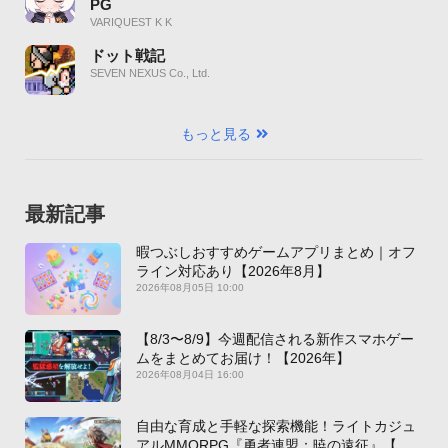
PG
VARIQUEST K K
ドット戦記
SEVEN NEXUS Co., Ltd.
もっと見る
最新記事
暇つぶしおすすめゲームアプリまとめ｜オフ
ライン対応あり【2026年8月】
2026年08月05日 10:00
【8/3〜8/9】今週配信される新作スマホゲー
ムをまとめてお届け！【2026年】
2026年08月04日 16:00
自由な育成と手軽な探索機能！ライトカジュ
アルMMORPG『勇者連盟：暁の遠征』【最