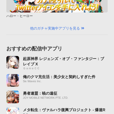
ハロー・ヒーロー
他のガチャ実施中アプリを見る
おすすめの配信中アプリ
起原神界 レジェンズ・オブ・ファンタジー：ブ
レイブ X
ＧａｍｅＣＣ
俺のクマ充生活：美少女と契約しすぎた件
Six Waves Inc.
勇者連盟：暁の遠征
JOY MOBILE NETWORK PTE. LTD.
メタ転生：ヴァルハラ復興プロジェクト - 爆速R