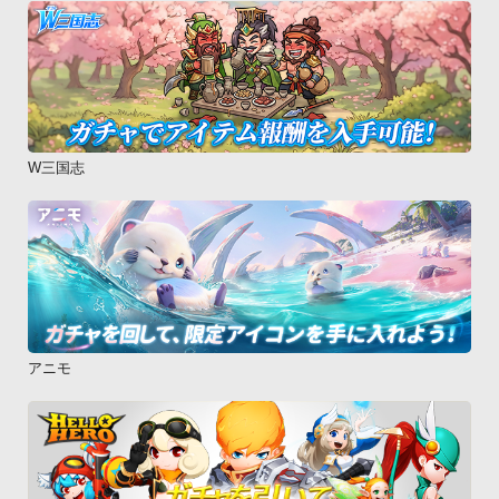
W三国志
アニモ