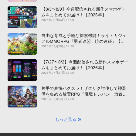
【8/3〜8/9】今週配信される新作スマホゲー
ムをまとめてお届け！【2026年】
2026年08月04日 16:00
自由な育成と手軽な探索機能！ライトカジュ
アルMMORPG『勇者連盟：暁の遠征』【最
新作PICKUP】
2026年07月28日 18:20
【7/27〜8/2】今週配信される新作スマホゲー
ムをまとめてお届け！【2026年】
2026年07月27日 17:00
片手で爽快ハクスラ！ザクザク討伐して神装
備を集める放置RPG『魔境トレハン：放置で
神装備』【最新作PICKUP】
2026年07月14日 17:00
もっと見る