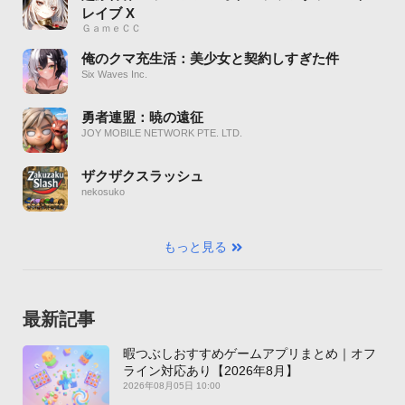
レイブ X
ＧａｍｅＣＣ
俺のクマ充生活：美少女と契約しすぎた件
Six Waves Inc.
勇者連盟：暁の遠征
JOY MOBILE NETWORK PTE. LTD.
ザクザクスラッシュ
nekosuko
もっと見る
最新記事
暇つぶしおすすめゲームアプリまとめ｜オフ
ライン対応あり【2026年8月】
2026年08月05日 10:00