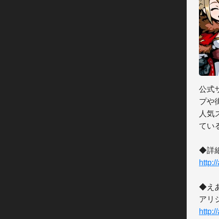
公式
プや
人気
てい
http:/
◆え
http:/