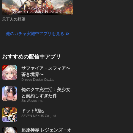
天下人の野望
他のガチャ実施中アプリを見る
おすすめの配信中アプリ
サファイア・スフィア〜
蒼き境界〜
Dreevo Design Co.,Ltd
俺のクマ充生活：美少女
と契約しすぎた件
Six Waves Inc.
ドット戦記
SEVEN NEXUS Co., Ltd.
起原神界 レジェンズ・オ