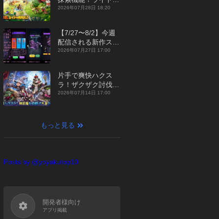
ジュアルMMORPG
2026年07月28日 18:20
『勇者連盟：暁の遠
征』【最新作PICKU
【7/27〜8/2】今週
P】
配信される新作スマ
ホゲームをまとめて
2026年07月27日 17:00
お届け！【2026
年】
片手で爽快ハクス
ラ！ザクザク討伐し
て神装備を集める放
2026年07月14日 17:00
置RPG『魔境トレハ
ン：放置で神装備』
【最新作PICKUP】
もっと見る
Posts by @yoyakutop10
開発者様向け
アプリ掲載