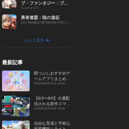
ブ・ファンタジー：ブレ
ＧａｍｅＣＣ
イブ X
勇者連盟：暁の遠征
JOY MOBILE NETWORK PTE. LT
D.
もっと見る
最新記事
暇つぶしおすすめゲ
ームアプリまとめ｜
オフライン対応あり
2026年08月05日 10:00
【2026年8月】
【8/3〜8/9】今週配
信される新作スマホ
ゲームをまとめてお
2026年08月04日 16:00
届け！【2026年】
自由な育成と手軽な
探索機能！ライトカ