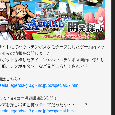
サイトにてハウステンボスをモチーフにしたゲーム内マッ
街並みの情報を公開しました！

スポットを模したアイコンやハウステンボス園内に停泊し
る船、シンボルタワーなど見どころたくさんです！

/aeriallegends-gl3.gl-inc.jp/pc/special02.html
あれじぇ4コマ漫画最新話公開！

/aeriallegends-gl3.gl-inc.jp/pc/special.html