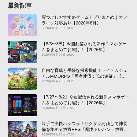
最新記事
暇つぶしおすすめゲームアプリまとめ｜オフ
ライン対応あり【2026年8月】
2026年08月05日 10:00
【8/3〜8/9】今週配信される新作スマホゲー
ムをまとめてお届け！【2026年】
2026年08月04日 16:00
自由な育成と手軽な探索機能！ライトカジュ
アルMMORPG『勇者連盟：暁の遠征』【最
新作PICKUP】
2026年07月28日 18:20
【7/27〜8/2】今週配信される新作スマホゲー
ムをまとめてお届け！【2026年】
2026年07月27日 17:00
片手で爽快ハクスラ！ザクザク討伐して神装
備を集める放置RPG『魔境トレハン：放置で
神装備』【最新作PICKUP】
2026年07月14日 17:00