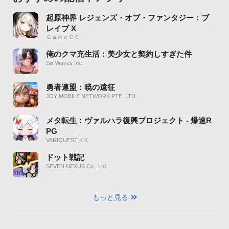
起原神界 レジェンズ・オブ・ファンタジー：ブ
レイブ X
ＧａｍｅＣＣ
俺のクマ充生活：美少女と契約しすぎた件
Six Waves Inc.
勇者連盟：暁の遠征
JOY MOBILE NETWORK PTE. LTD.
メタ転生：ヴァルハラ復興プロジェクト - 爆速R
PG
VARIQUEST K K
ドット戦記
SEVEN NEXUS Co., Ltd.
もっと見る