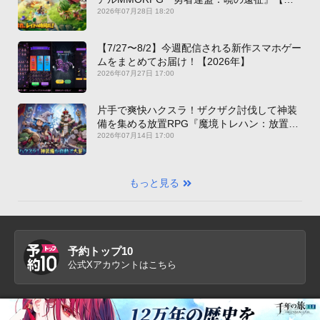
新作PICKUP】
2026年07月28日 18:20
【7/27〜8/2】今週配信される新作スマホゲー
ムをまとめてお届け！【2026年】
2026年07月27日 17:00
片手で爽快ハクスラ！ザクザク討伐して神装
備を集める放置RPG『魔境トレハン：放置で
神装備』【最新作PICKUP】
2026年07月14日 17:00
もっと見る
予約トップ10
公式Xアカウントはこちら