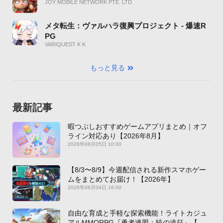
JOY MOBILE NETWORK PTE. LTD.
メタ転生：ヴァルハラ復興プロジェクト - 爆速R
PG
VARIQUEST K K
もっと見る
最新記事
暇つぶしおすすめゲームアプリまとめ｜オフ
ライン対応あり【2026年8月】
2026年08月05日 10:00
【8/3〜8/9】今週配信される新作スマホゲー
ムをまとめてお届け！【2026年】
2026年08月04日 16:00
自由な育成と手軽な探索機能！ライトカジュ
アルMMORPG『勇者連盟：暁の遠征』【最