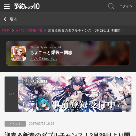
ログイン
戻る
TOP
イベント情報一覧
迎春＆新春のダブルチャンス！3月29日より開催！
Global Systems co.,ltd
ちょこっと爆裂三國志
アプリ詳細はこちら
PR
2017/03/28 16:13
イベント
迎春＆新春のダブルチャンス！3月29日より開