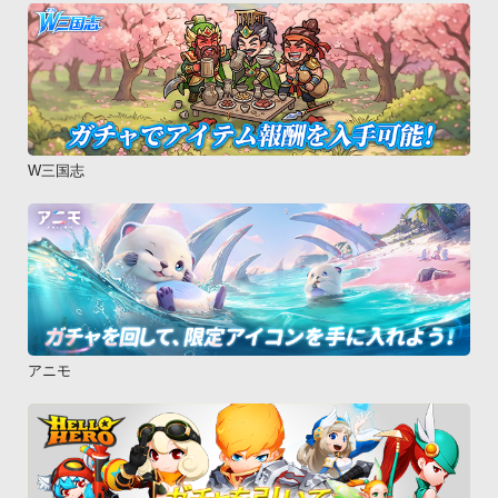
W三国志
アニモ