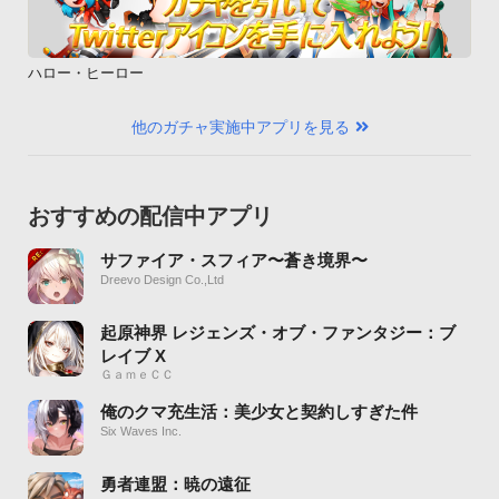
ハロー・ヒーロー
他のガチャ実施中アプリを見る
おすすめの配信中アプリ
サファイア・スフィア〜蒼き境界〜
Dreevo Design Co.,Ltd
起原神界 レジェンズ・オブ・ファンタジー：ブ
レイブ X
ＧａｍｅＣＣ
俺のクマ充生活：美少女と契約しすぎた件
Six Waves Inc.
勇者連盟：暁の遠征