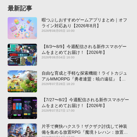
最新記事
暇つぶしおすすめゲームアプリまとめ｜オフ
ライン対応あり【2026年8月】
2026年08月05日 10:00
【8/3〜8/9】今週配信される新作スマホゲー
ムをまとめてお届け！【2026年】
2026年08月04日 16:00
自由な育成と手軽な探索機能！ライトカジュ
アルMMORPG『勇者連盟：暁の遠征』【最
新作PICKUP】
2026年07月28日 18:20
【7/27〜8/2】今週配信される新作スマホゲー
ムをまとめてお届け！【2026年】
2026年07月27日 17:00
片手で爽快ハクスラ！ザクザク討伐して神装
備を集める放置RPG『魔境トレハン：放置で