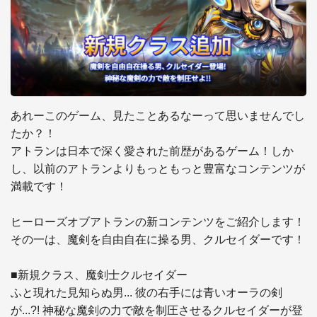
あれーこのゲーム、見たことあるなーって思いませんでし
たか？！

アトランは日本で深く愛された前歴があるゲーム！しか
し、以前のアトランよりもっともっと豊富なコンテンツが
満載です！

ヒーローズオブアトランの新コンテンツをご紹介します！

その一は、魔剣を自由自在に操る男、クルセイダーです！

■新規クラス、魔剣士クルセイダー

ふと現れた見知らぬ男... 彼の右手には青いオーラの剣
が...?! 神秘な魔剣の力で敵を制圧させるクルセイダーが登