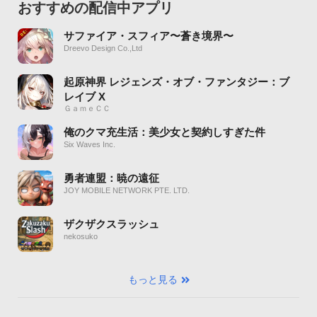
おすすめの配信中アプリ
サファイア・スフィア〜蒼き境界〜
Dreevo Design Co.,Ltd
起原神界 レジェンズ・オブ・ファンタジー：ブ
レイブ X
ＧａｍｅＣＣ
俺のクマ充生活：美少女と契約しすぎた件
Six Waves Inc.
勇者連盟：暁の遠征
JOY MOBILE NETWORK PTE. LTD.
ザクザクスラッシュ
nekosuko
もっと見る