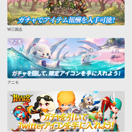
W三国志
アニモ