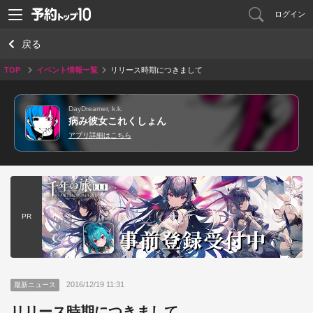
ログイン
戻る
TOP
イベント情報一覧
リリース時期につきまして
DayDreamer, k.k.
病み彼女これくしょん
アプリ詳細はこちら
PR
2016/12/19 11:31
最新ニュース
リリース時期につきまして