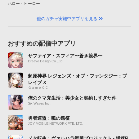
ハロー・ヒーロー
他のガチャ実施中アプリを見る
おすすめの配信中アプリ
サファイア・スフィア〜蒼き境界〜
Dreevo Design Co.,Ltd
起原神界 レジェンズ・オブ・ファンタジー：ブ
レイブ X
ＧａｍｅＣＣ
俺のクマ充生活：美少女と契約しすぎた件
Six Waves Inc.
勇者連盟：暁の遠征
JOY MOBILE NETWORK PTE. LTD.
メタ転生：ヴァルハラ復興プロジェクト - 爆速R