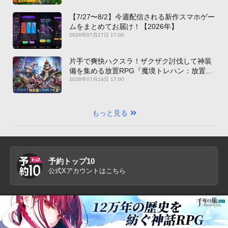
【7/27〜8/2】今週配信される新作スマホゲー
ムをまとめてお届け！【2026年】
2026年07月27日 17:00
片手で爽快ハクスラ！ザクザク討伐して神装
備を集める放置RPG『魔境トレハン：放置で
神装備』【最新作PICKUP】
2026年07月14日 17:00
もっと見る
予約トップ10
公式Xアカウントはこちら