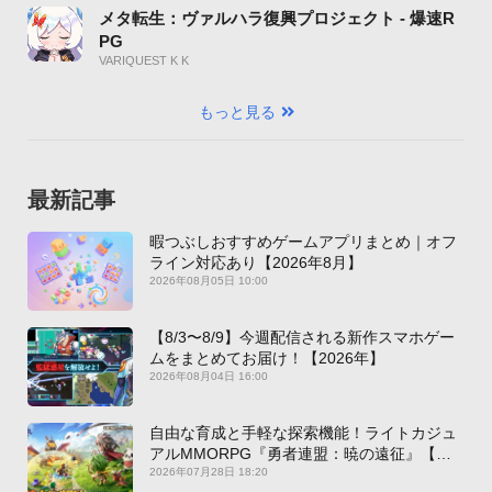
メタ転生：ヴァルハラ復興プロジェクト - 爆速R
PG
VARIQUEST K K
もっと見る
最新記事
暇つぶしおすすめゲームアプリまとめ｜オフ
ライン対応あり【2026年8月】
2026年08月05日 10:00
【8/3〜8/9】今週配信される新作スマホゲー
ムをまとめてお届け！【2026年】
2026年08月04日 16:00
自由な育成と手軽な探索機能！ライトカジュ
アルMMORPG『勇者連盟：暁の遠征』【最
新作PICKUP】
2026年07月28日 18:20