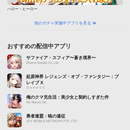
ハロー・ヒーロー
他のガチャ実施中アプリを見る
おすすめの配信中アプリ
サファイア・スフィア〜蒼き境界〜
Dreevo Design Co.,Ltd
起原神界 レジェンズ・オブ・ファンタジー：ブ
レイブ X
ＧａｍｅＣＣ
俺のクマ充生活：美少女と契約しすぎた件
Six Waves Inc.
勇者連盟：暁の遠征
JOY MOBILE NETWORK PTE. LTD.