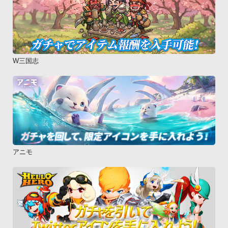
W三国志
アニモ