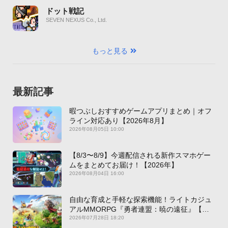
ドット戦記
SEVEN NEXUS Co., Ltd.
もっと見る
最新記事
暇つぶしおすすめゲームアプリまとめ｜オフ
ライン対応あり【2026年8月】
2026年08月05日 10:00
【8/3〜8/9】今週配信される新作スマホゲー
ムをまとめてお届け！【2026年】
2026年08月04日 16:00
自由な育成と手軽な探索機能！ライトカジュ
アルMMORPG『勇者連盟：暁の遠征』【最
新作PICKUP】
2026年07月28日 18:20