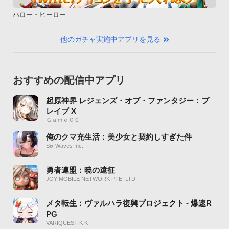
ハロー・ヒーロー
他のガチャ実施中アプリを見る
おすすめの配信中アプリ
起原神界 レジェンズ・オブ・ファンタジー：ブ
レイブ X
ＧａｍｅＣＣ
俺のクマ充生活：美少女と契約しすぎた件
Six Waves Inc.
勇者連盟：暁の遠征
JOY MOBILE NETWORK PTE. LTD.
メタ転生：ヴァルハラ復興プロジェクト - 爆速R
PG
VARIQUEST K K