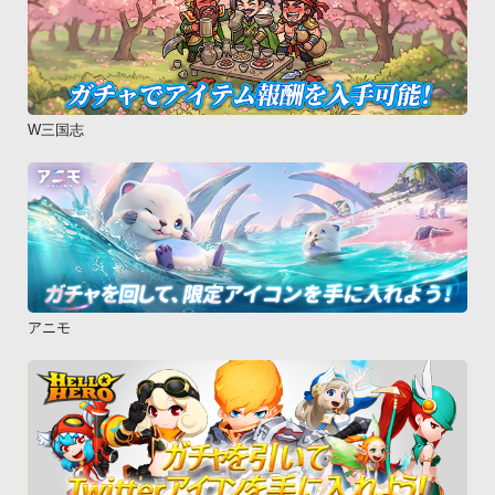
W三国志
アニモ