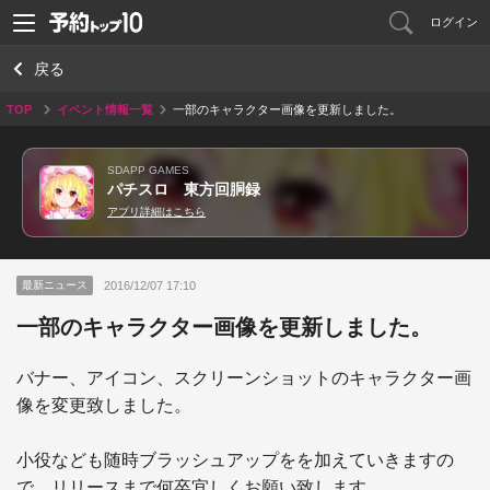
ログイン
戻る
TOP
イベント情報一覧
一部のキャラクター画像を更新しました。
SDAPP GAMES
パチスロ 東方回胴録
アプリ詳細はこちら
2016/12/07 17:10
最新ニュース
一部のキャラクター画像を更新しました。
バナー、アイコン、スクリーンショットのキャラクター画
像を変更致しました。

小役なども随時ブラッシュアップをを加えていきますの
で、リリースまで何卒宜しくお願い致します。
