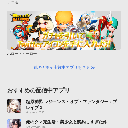
アニモ
ハロー・ヒーロー
他のガチャ実施中アプリを見る
おすすめの配信中アプリ
起原神界 レジェンズ・オブ・ファンタジー：ブ
レイブ X
ＧａｍｅＣＣ
俺のクマ充生活：美少女と契約しすぎた件
Six Waves Inc.