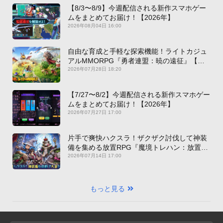
【8/3〜8/9】今週配信される新作スマホゲー
ムをまとめてお届け！【2026年】
2026年08月04日 16:00
自由な育成と手軽な探索機能！ライトカジュ
アルMMORPG『勇者連盟：暁の遠征』【最
新作PICKUP】
2026年07月28日 18:20
【7/27〜8/2】今週配信される新作スマホゲー
ムをまとめてお届け！【2026年】
2026年07月27日 17:00
片手で爽快ハクスラ！ザクザク討伐して神装
備を集める放置RPG『魔境トレハン：放置で
神装備』【最新作PICKUP】
2026年07月14日 17:00
もっと見る