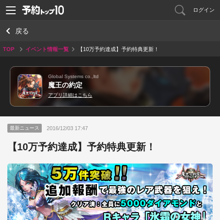
ログイン
戻る
TOP
イベント情報一覧
【10万予約達成】予約特典更新！
Global Systems co.,ltd
魔王の約定
アプリ詳細はこちら
2016/12/03 17:47
最新ニュース
【10万予約達成】予約特典更新！