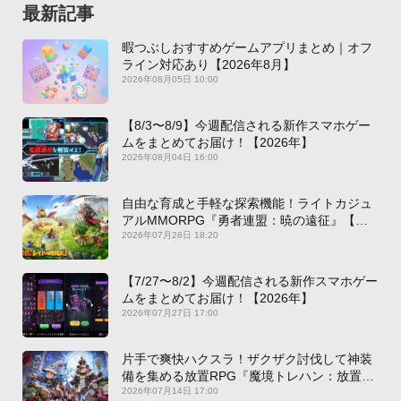
最新記事
暇つぶしおすすめゲームアプリまとめ｜オフ
ライン対応あり【2026年8月】
2026年08月05日 10:00
【8/3〜8/9】今週配信される新作スマホゲー
ムをまとめてお届け！【2026年】
2026年08月04日 16:00
自由な育成と手軽な探索機能！ライトカジュ
アルMMORPG『勇者連盟：暁の遠征』【最
新作PICKUP】
2026年07月28日 18:20
【7/27〜8/2】今週配信される新作スマホゲー
ムをまとめてお届け！【2026年】
2026年07月27日 17:00
片手で爽快ハクスラ！ザクザク討伐して神装
備を集める放置RPG『魔境トレハン：放置で
神装備』【最新作PICKUP】
2026年07月14日 17:00