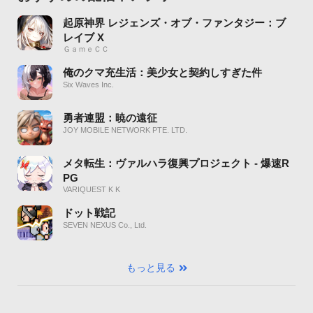
起原神界 レジェンズ・オブ・ファンタジー：ブ
レイブ X
ＧａｍｅＣＣ
俺のクマ充生活：美少女と契約しすぎた件
Six Waves Inc.
勇者連盟：暁の遠征
JOY MOBILE NETWORK PTE. LTD.
メタ転生：ヴァルハラ復興プロジェクト - 爆速R
PG
VARIQUEST K K
ドット戦記
SEVEN NEXUS Co., Ltd.
もっと見る