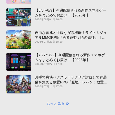
【8/3〜8/9】今週配信される新作スマホゲー
ムをまとめてお届け！【2026年】
2026年08月04日 16:00
自由な育成と手軽な探索機能！ライトカジュ
アルMMORPG『勇者連盟：暁の遠征』【最
新作PICKUP】
2026年07月28日 18:20
【7/27〜8/2】今週配信される新作スマホゲー
ムをまとめてお届け！【2026年】
2026年07月27日 17:00
片手で爽快ハクスラ！ザクザク討伐して神装
備を集める放置RPG『魔境トレハン：放置で
神装備』【最新作PICKUP】
2026年07月14日 17:00
もっと見る