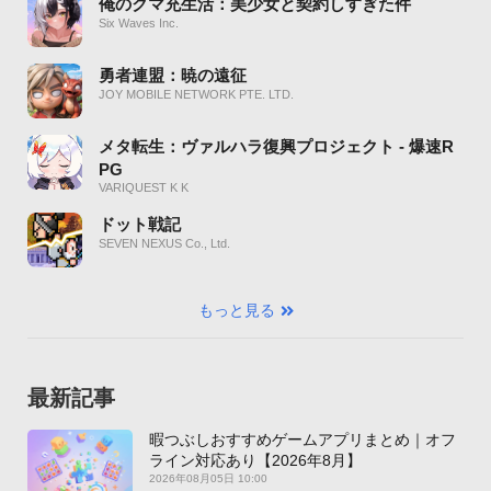
俺のクマ充生活：美少女と契約しすぎた件
Six Waves Inc.
勇者連盟：暁の遠征
JOY MOBILE NETWORK PTE. LTD.
メタ転生：ヴァルハラ復興プロジェクト - 爆速R
PG
VARIQUEST K K
ドット戦記
SEVEN NEXUS Co., Ltd.
もっと見る
最新記事
暇つぶしおすすめゲームアプリまとめ｜オフ
ライン対応あり【2026年8月】
2026年08月05日 10:00