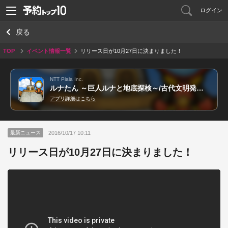
ログイン
戻る
TOP
イベント情報一覧
リリース日が10月27日に決まりました！
NTT Plala Inc.
ルナたん ～巨人ルナと地底探検～/古代文明発掘 無料穴掘りアクションパズルゲーム
アプリ詳細はこちら
2016/10/17 10:11
最新ニュース
リリース日が10月27日に決まりました！