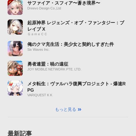
サファイア・スフィア〜蒼き境界〜
Dreevo Design Co.,Ltd
起原神界 レジェンズ・オブ・ファンタジー：ブ
レイブ X
ＧａｍｅＣＣ
俺のクマ充生活：美少女と契約しすぎた件
Six Waves Inc.
勇者連盟：暁の遠征
JOY MOBILE NETWORK PTE. LTD.
メタ転生：ヴァルハラ復興プロジェクト - 爆速R
PG
VARIQUEST K K
もっと見る
最新記事