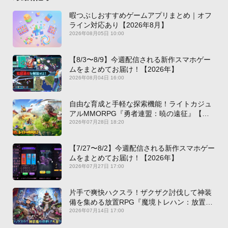
暇つぶしおすすめゲームアプリまとめ｜オフ
ライン対応あり【2026年8月】
2026年08月05日 10:00
【8/3〜8/9】今週配信される新作スマホゲー
ムをまとめてお届け！【2026年】
2026年08月04日 16:00
自由な育成と手軽な探索機能！ライトカジュ
アルMMORPG『勇者連盟：暁の遠征』【最
新作PICKUP】
2026年07月28日 18:20
【7/27〜8/2】今週配信される新作スマホゲー
ムをまとめてお届け！【2026年】
2026年07月27日 17:00
片手で爽快ハクスラ！ザクザク討伐して神装
備を集める放置RPG『魔境トレハン：放置で
神装備』【最新作PICKUP】
2026年07月14日 17:00