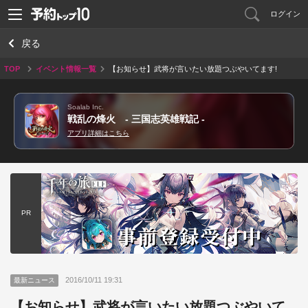
ログイン
戻る
TOP
イベント情報一覧
【お知らせ】武将が言いたい放題つぶやいてます!
Soalab Inc.
戦乱の烽火 - 三国志英雄戦記 -
アプリ詳細はこちら
PR
2016/10/11 19:31
最新ニュース
【お知らせ】武将が言いたい放題つぶやいて