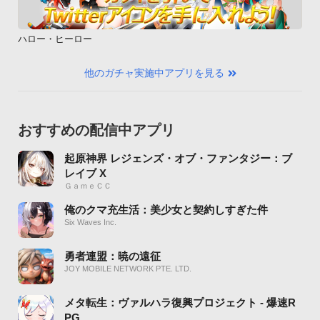
ハロー・ヒーロー
他のガチャ実施中アプリを見る
おすすめの配信中アプリ
起原神界 レジェンズ・オブ・ファンタジー：ブ
レイブ X
ＧａｍｅＣＣ
俺のクマ充生活：美少女と契約しすぎた件
Six Waves Inc.
勇者連盟：暁の遠征
JOY MOBILE NETWORK PTE. LTD.
メタ転生：ヴァルハラ復興プロジェクト - 爆速R
PG