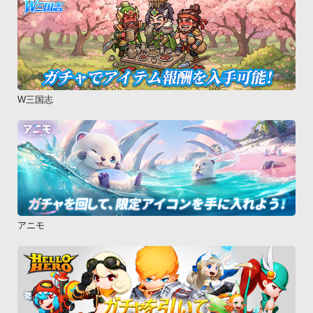
W三国志
アニモ