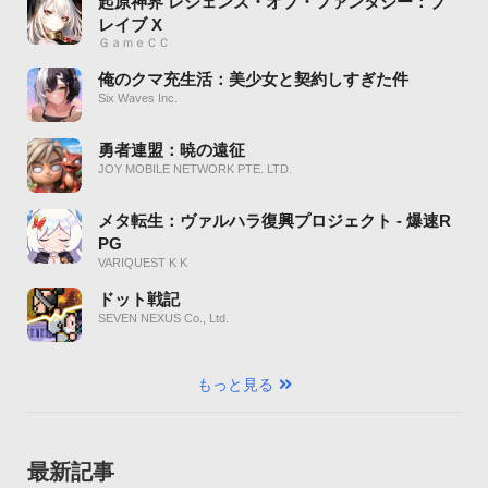
起原神界 レジェンズ・オブ・ファンタジー：ブ
レイブ X
ＧａｍｅＣＣ
俺のクマ充生活：美少女と契約しすぎた件
Six Waves Inc.
勇者連盟：暁の遠征
JOY MOBILE NETWORK PTE. LTD.
メタ転生：ヴァルハラ復興プロジェクト - 爆速R
PG
VARIQUEST K K
ドット戦記
SEVEN NEXUS Co., Ltd.
もっと見る
最新記事