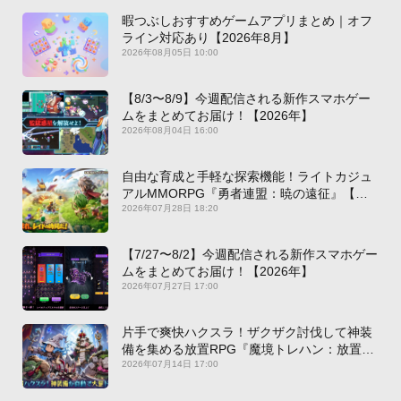
暇つぶしおすすめゲームアプリまとめ｜オフ
ライン対応あり【2026年8月】
2026年08月05日 10:00
【8/3〜8/9】今週配信される新作スマホゲー
ムをまとめてお届け！【2026年】
2026年08月04日 16:00
自由な育成と手軽な探索機能！ライトカジュ
アルMMORPG『勇者連盟：暁の遠征』【最
新作PICKUP】
2026年07月28日 18:20
【7/27〜8/2】今週配信される新作スマホゲー
ムをまとめてお届け！【2026年】
2026年07月27日 17:00
片手で爽快ハクスラ！ザクザク討伐して神装
備を集める放置RPG『魔境トレハン：放置で
神装備』【最新作PICKUP】
2026年07月14日 17:00