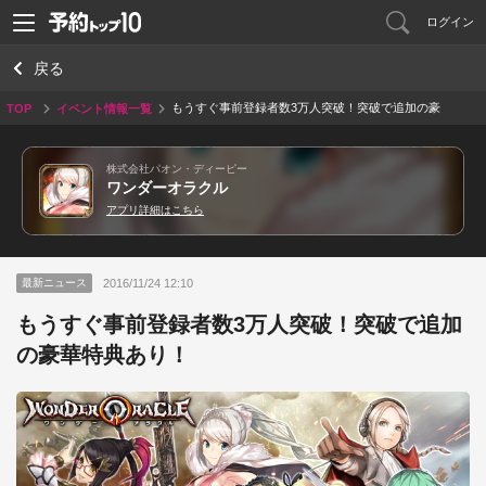
ログイン
戻る
もうすぐ事前登録者数3万人突破！突破で追加の豪
TOP
イベント情報一覧
華特典あり！
株式会社パオン・ディーピー
ワンダーオラクル
アプリ詳細はこちら
2016/11/24 12:10
最新ニュース
もうすぐ事前登録者数3万人突破！突破で追加
の豪華特典あり！