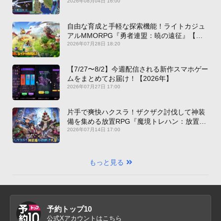
2026年08月04日 16:00
自由な育成と手軽な探索機能！ライトカジュ
アルMMORPG『勇者連盟：暁の遠征』【最
新作PICKUP】
2026年07月28日 18:20
【7/27〜8/2】今週配信される新作スマホゲー
ムをまとめてお届け！【2026年】
2026年07月27日 17:00
片手で爽快ハクスラ！ザクザク討伐して神装
備を集める放置RPG『魔境トレハン：放置で
神装備』【最新作PICKUP】
2026年07月14日 17:00
もっと見る
予約トップ10
公式Xアカウントはこちら