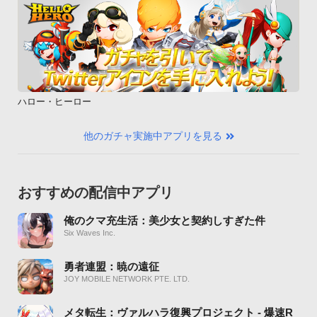
ハロー・ヒーロー
他のガチャ実施中アプリを見る
おすすめの配信中アプリ
俺のクマ充生活：美少女と契約しすぎた件
Six Waves Inc.
勇者連盟：暁の遠征
JOY MOBILE NETWORK PTE. LTD.
メタ転生：ヴァルハラ復興プロジェクト - 爆速R