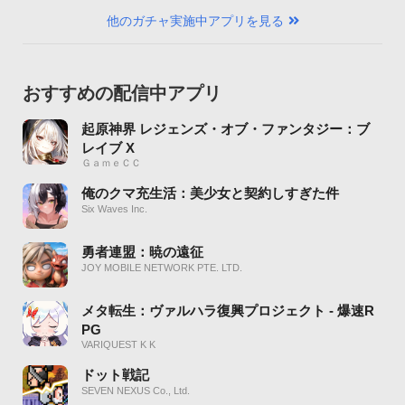
他のガチャ実施中アプリを見る
おすすめの配信中アプリ
起原神界 レジェンズ・オブ・ファンタジー：ブ
レイブ X
ＧａｍｅＣＣ
俺のクマ充生活：美少女と契約しすぎた件
Six Waves Inc.
勇者連盟：暁の遠征
JOY MOBILE NETWORK PTE. LTD.
メタ転生：ヴァルハラ復興プロジェクト - 爆速R
PG
VARIQUEST K K
ドット戦記
SEVEN NEXUS Co., Ltd.