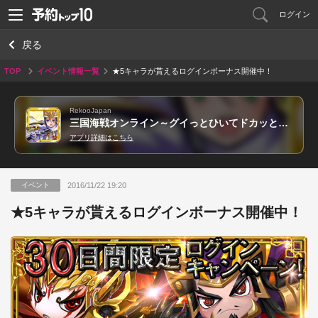
ログイン
戻る
TOP
イベント情報一覧
★5キャラが貰えるログインボーナス開催中！
RekooJapan
三国海戦オンライン～グイっとひいてドカッと撃破～
アプリ詳細はこちら
2016/11/22 19:20
イベント
★5キャラが貰えるログインボーナス開催中！