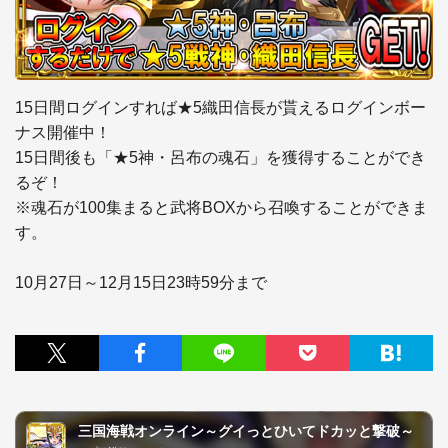
15日間ログインすれば★5織田信長が貰えるログインボー
ナス開催中！

15日間後も「★5神・呂布の魂石」を獲得することができ
るぞ！

※魂石が100集まると武将BOXから召喚することができま
す。

10月27日～12月15日23時59分まで
三国海戦オンライン～グイっとひいてドカッと撃破～