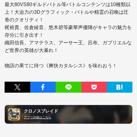
最大80VS80ギルドバトル等バトルコンテンツは10種類以
上！大迫力の3Dグラフィック・バトルや精霊の召喚は圧
巻のクオリティ！

梶裕貴、佐倉綾音、悠木碧等豪華声優陣がキャラの魅力を
存分に引き出す！

織田信長、アマテラス、アーサー王、呂布、ガブリエルな
ど世界の英雄が大暴れ！

クロノスブレイド
アプリ詳細はこちら