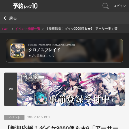
ログイン
戻る
【新規応援！ダイヤ3000個＆★6「アーサー王」等
TOP
イベント情報一覧
をもれなくゲット！】
Rekoo Interactive Networks Limited
クロノスブレイド
アプリ詳細はこちら
PR
2016/11/15 19:35
イベント
【新規応援！ダイヤ3000個＆★6「アーサー