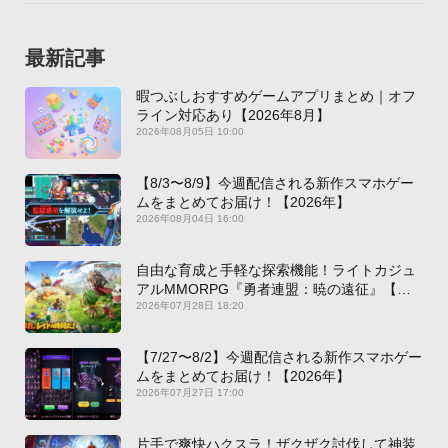
最新記事
暇つぶしおすすめゲームアプリまとめ｜オフ
ライン対応あり【2026年8月】
2026年08月05日 10:00
【8/3〜8/9】今週配信される新作スマホゲー
ムをまとめてお届け！【2026年】
2026年08月04日 16:00
自由な育成と手軽な探索機能！ライトカジュ
アルMMORPG『勇者連盟：暁の遠征』【最
新作PICKUP】
2026年07月28日 18:20
【7/27〜8/2】今週配信される新作スマホゲー
ムをまとめてお届け！【2026年】
2026年07月27日 17:00
片手で爽快ハクスラ！ザクザク討伐して神装