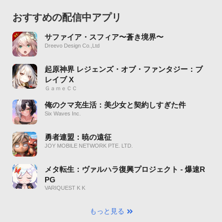
おすすめの配信中アプリ
サファイア・スフィア〜蒼き境界〜
Dreevo Design Co.,Ltd
起原神界 レジェンズ・オブ・ファンタジー：ブ
レイブ X
ＧａｍｅＣＣ
俺のクマ充生活：美少女と契約しすぎた件
Six Waves Inc.
勇者連盟：暁の遠征
JOY MOBILE NETWORK PTE. LTD.
メタ転生：ヴァルハラ復興プロジェクト - 爆速R
PG
VARIQUEST K K
もっと見る