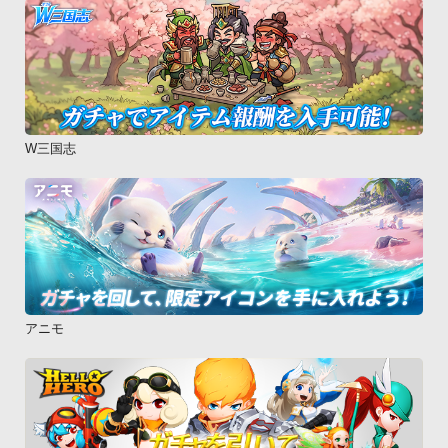
W三国志
アニモ