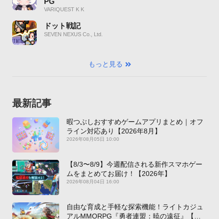
PG
VARIQUEST K K
ドット戦記
SEVEN NEXUS Co., Ltd.
もっと見る
最新記事
暇つぶしおすすめゲームアプリまとめ｜オフ
ライン対応あり【2026年8月】
2026年08月05日 10:00
【8/3〜8/9】今週配信される新作スマホゲー
ムをまとめてお届け！【2026年】
2026年08月04日 16:00
自由な育成と手軽な探索機能！ライトカジュ
アルMMORPG『勇者連盟：暁の遠征』【最