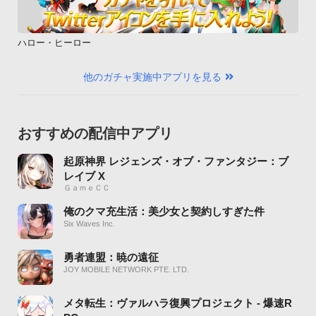
ハロー・ヒーロー
他のガチャ実施中アプリを見る
おすすめの配信中アプリ
起原神界 レジェンズ・オブ・ファンタジー：ブ
レイブ X
ＧａｍｅＣＣ
俺のクマ充生活：美少女と契約しすぎた件
Six Waves Inc.
勇者連盟：暁の遠征
JOY MOBILE NETWORK PTE. LTD.
メタ転生：ヴァルハラ復興プロジェクト - 爆速R