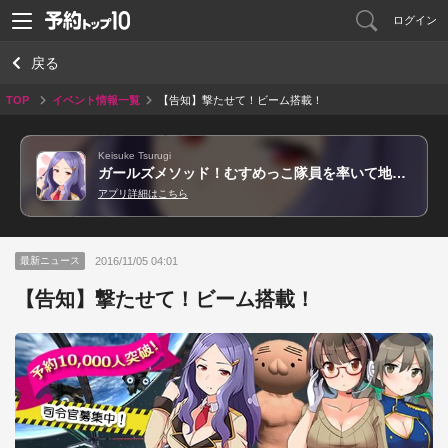
ログイン
戻る
TOP
イベント情報一覧
【告知】撃たせて！ビーム搭載！
Keisuke Tsurugi
ガールズメソッド！むすめっこ隊員を率いて地球を救え！
アプリ詳細はこちら
2016/11/05 04:01
最新ニュース
【告知】撃たせて！ビーム搭載！