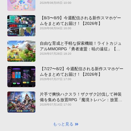
2026年08月05日 10:00
【8/3〜8/9】今週配信される新作スマホゲー
ムをまとめてお届け！【2026年】
2026年08月04日 16:00
自由な育成と手軽な探索機能！ライトカジュ
アルMMORPG『勇者連盟：暁の遠征』【最
新作PICKUP】
2026年07月28日 18:20
【7/27〜8/2】今週配信される新作スマホゲー
ムをまとめてお届け！【2026年】
2026年07月27日 17:00
片手で爽快ハクスラ！ザクザク討伐して神装
備を集める放置RPG『魔境トレハン：放置で
神装備』【最新作PICKUP】
2026年07月14日 17:00
もっと見る