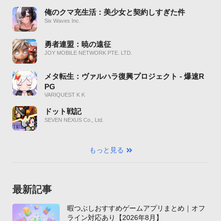
俺のクマ充生活：美少女と契約しすぎた件
Six Waves Inc.
勇者連盟：暁の遠征
JOY MOBILE NETWORK PTE. LTD.
メタ転生：ヴァルハラ復興プロジェクト - 爆速R
PG
VARIQUEST K K
ドット戦記
SEVEN NEXUS Co., Ltd.
もっと見る
最新記事
暇つぶしおすすめゲームアプリまとめ｜オフ
ライン対応あり【2026年8月】