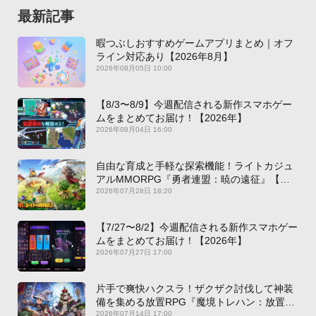
最新記事
暇つぶしおすすめゲームアプリまとめ｜オフ
ライン対応あり【2026年8月】
2026年08月05日 10:00
【8/3〜8/9】今週配信される新作スマホゲー
ムをまとめてお届け！【2026年】
2026年08月04日 16:00
自由な育成と手軽な探索機能！ライトカジュ
アルMMORPG『勇者連盟：暁の遠征』【最
新作PICKUP】
2026年07月28日 18:20
【7/27〜8/2】今週配信される新作スマホゲー
ムをまとめてお届け！【2026年】
2026年07月27日 17:00
片手で爽快ハクスラ！ザクザク討伐して神装
備を集める放置RPG『魔境トレハン：放置で
神装備』【最新作PICKUP】
2026年07月14日 17:00