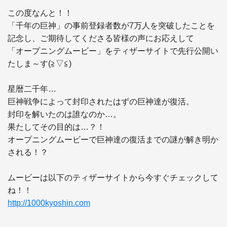
この度なんと！！

「千年の巨神」の事前登録者数が7万人を突破したことを
記念し、ご期待してくださる皆様の声にお応えして

「オープニングムービー」をティザーサイトで先行公開い
たしま～す(≧▽≦)

星暦二千年…

巨神戦争によって封印されたはずの巨神達が復活。

封印を解いたのは誰なのか…。

果たしてその目的は…？！

オープニングムービーで巨神達の復活までの謎が解き明か
される！？

ムービーは以下のティザーサイトから今すぐチェックして
http://1000kyoshin.com