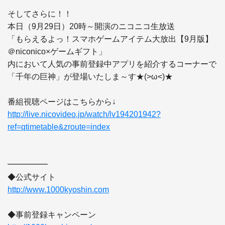
そしてさらに！！

本日（9月29日）20時～開演のニコニコ生放送

「もらえるよっ！スマホゲームアイテム大放出【9月版】
＠niconico×ゲームギフト」

内において人気の事前登録中アプリを紹介するコーナーで

「千年の巨神」が登場いたしま～す★(>ω<)★

http://live.nicovideo.jp/watch/lv194201942?
ref=qtimetable&zroute=index
━━━━━

http://www.1000kyoshin.com