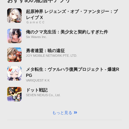
おすすめの配信中アプリ
起原神界 レジェンズ・オブ・ファンタジー：ブ
レイブ X
ＧａｍｅＣＣ
俺のクマ充生活：美少女と契約しすぎた件
Six Waves Inc.
勇者連盟：暁の遠征
JOY MOBILE NETWORK PTE. LTD.
メタ転生：ヴァルハラ復興プロジェクト - 爆速R
PG
VARIQUEST K K
ドット戦記
SEVEN NEXUS Co., Ltd.
もっと見る