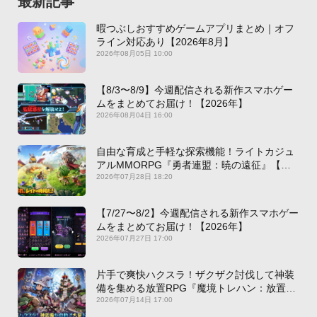
最新記事
暇つぶしおすすめゲームアプリまとめ｜オフ
ライン対応あり【2026年8月】
2026年08月05日 10:00
【8/3〜8/9】今週配信される新作スマホゲー
ムをまとめてお届け！【2026年】
2026年08月04日 16:00
自由な育成と手軽な探索機能！ライトカジュ
アルMMORPG『勇者連盟：暁の遠征』【最
新作PICKUP】
2026年07月28日 18:20
【7/27〜8/2】今週配信される新作スマホゲー
ムをまとめてお届け！【2026年】
2026年07月27日 17:00
片手で爽快ハクスラ！ザクザク討伐して神装
備を集める放置RPG『魔境トレハン：放置で
神装備』【最新作PICKUP】
2026年07月14日 17:00