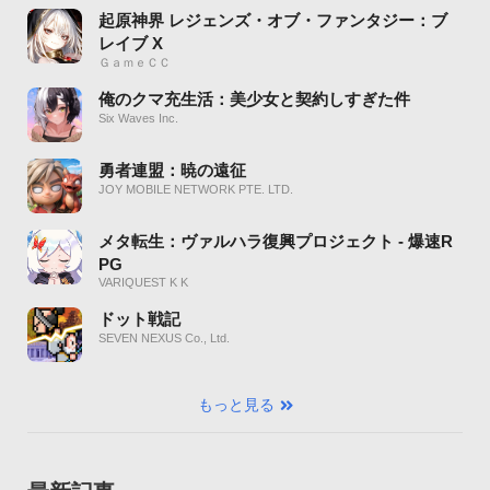
起原神界 レジェンズ・オブ・ファンタジー：ブ
レイブ X
ＧａｍｅＣＣ
俺のクマ充生活：美少女と契約しすぎた件
Six Waves Inc.
勇者連盟：暁の遠征
JOY MOBILE NETWORK PTE. LTD.
メタ転生：ヴァルハラ復興プロジェクト - 爆速R
PG
VARIQUEST K K
ドット戦記
SEVEN NEXUS Co., Ltd.
もっと見る