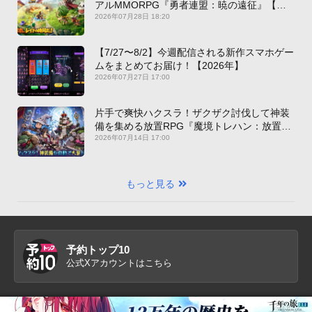
アルMMORPG『勇者連盟：暁の遠征』【最
新作PICKUP】
2026年07月28日 18:20
【7/27〜8/2】今週配信される新作スマホゲー
ムをまとめてお届け！【2026年】
2026年07月27日 17:00
片手で爽快ハクスラ！ザクザク討伐して神装
備を集める放置RPG『魔境トレハン：放置で
神装備』【最新作PICKUP】
2026年07月14日 17:00
もっと見る
予約トップ10
公式Xアカウントはこちら