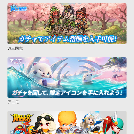
W三国志
アニモ