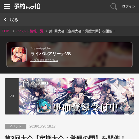
ログイン
戻る
TOP
イベント情報一覧
第3回大会【定期大会：覚醒の間】を開催！
SuperAppli,Inc.
ライバルアリーナVS
アプリ詳細はこちら
PR
2016/10/28 18:17
イベント
第3回大会【定期大会：覚醒の間】を開催！