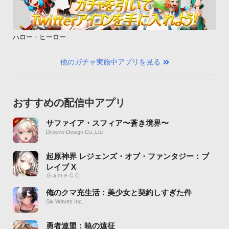
ハロー・ヒーロー
他のガチャ実施中アプリを見る
おすすめの配信中アプリ
サファイア・スフィア〜蒼き境界〜
Dreevo Design Co.,Ltd
起原神界 レジェンズ・オブ・ファンタジー：ブ
レイブ X
ＧａｍｅＣＣ
俺のクマ充生活：美少女と契約しすぎた件
Six Waves Inc.
勇者連盟：暁の遠征