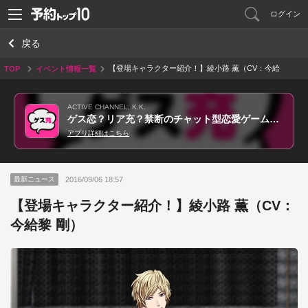
ログイン
戻る
【登場キャラクター紹介！】綾小路 薫（CV：今給
TOP
イベント情報一覧
黎 剛）
ACTIVE CHANNEL, K.K.
ゲス恋？リア充？禁断のチャット型恋愛ゲーム＊完全無料ゲーム
アプリ詳細はこちら
2016/09/06 18:57
最新ニュース
【登場キャラクター紹介！】綾小路 薫（CV：
今給黎 剛）