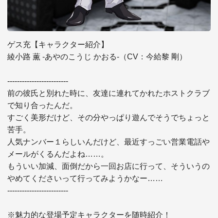
ゲス充【キャラクター紹介】

綾小路 薫 -あやのこうじ かおる-（CV：今給黎 剛）

-------------------------

前の彼氏と別れた時に、友達に連れてかれたホストクラブ
で知り合ったんだ。

すごく美形だけど、その分やっぱり遊んでそうでちょっと
苦手。

人気ナンバー１らしいんだけど、最近すっごい営業電話や
メールがくるんだよね……。

もういい加減、面倒だから一回お店に行って、そういうの
やめてくださいって行ってみようかなー……

-------------------------

※魅力的な登場予定キャラクターを随時紹介！
