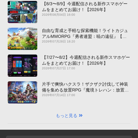
【8/3〜8/9】今週配信される新作スマホゲー
ムをまとめてお届け！【2026年】
2026年08月04日 16:00
自由な育成と手軽な探索機能！ライトカジュ
アルMMORPG『勇者連盟：暁の遠征』【最
新作PICKUP】
2026年07月28日 18:20
【7/27〜8/2】今週配信される新作スマホゲー
ムをまとめてお届け！【2026年】
2026年07月27日 17:00
片手で爽快ハクスラ！ザクザク討伐して神装
備を集める放置RPG『魔境トレハン：放置で
神装備』【最新作PICKUP】
2026年07月14日 17:00
もっと見る