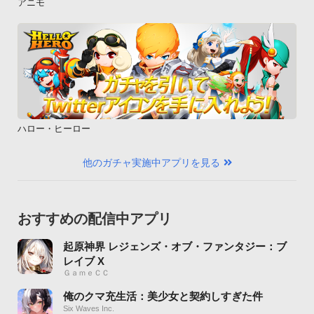
アニモ
ハロー・ヒーロー
他のガチャ実施中アプリを見る
おすすめの配信中アプリ
起原神界 レジェンズ・オブ・ファンタジー：ブ
レイブ X
ＧａｍｅＣＣ
俺のクマ充生活：美少女と契約しすぎた件
Six Waves Inc.