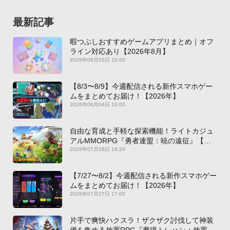
最新記事
暇つぶしおすすめゲームアプリまとめ｜オフ
ライン対応あり【2026年8月】
2026年08月05日 10:00
【8/3〜8/9】今週配信される新作スマホゲー
ムをまとめてお届け！【2026年】
2026年08月04日 16:00
自由な育成と手軽な探索機能！ライトカジュ
アルMMORPG『勇者連盟：暁の遠征』【最
新作PICKUP】
2026年07月28日 18:20
【7/27〜8/2】今週配信される新作スマホゲー
ムをまとめてお届け！【2026年】
2026年07月27日 17:00
片手で爽快ハクスラ！ザクザク討伐して神装
備を集める放置RPG『魔境トレハン：放置で