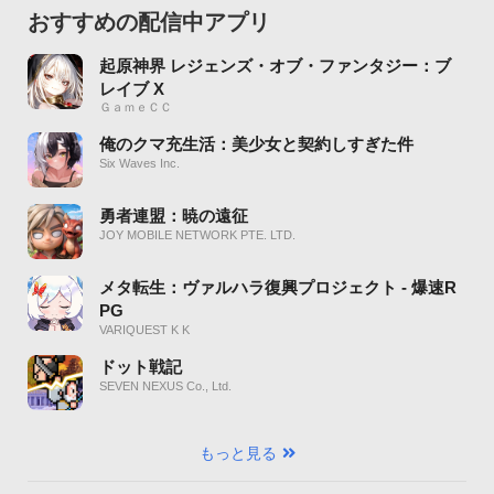
おすすめの配信中アプリ
起原神界 レジェンズ・オブ・ファンタジー：ブ
レイブ X
ＧａｍｅＣＣ
俺のクマ充生活：美少女と契約しすぎた件
Six Waves Inc.
勇者連盟：暁の遠征
JOY MOBILE NETWORK PTE. LTD.
メタ転生：ヴァルハラ復興プロジェクト - 爆速R
PG
VARIQUEST K K
ドット戦記
SEVEN NEXUS Co., Ltd.
もっと見る