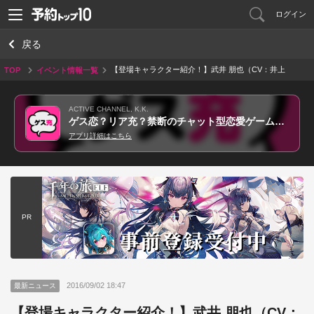
ログイン
戻る
【登場キャラクター紹介！】武井 朋也（CV：井上
TOP
イベント情報一覧
雄貴）
ACTIVE CHANNEL, K.K.
ゲス恋？リア充？禁断のチャット型恋愛ゲーム＊完全無料ゲーム
アプリ詳細はこちら
PR
2016/09/02 18:47
最新ニュース
【登場キャラクター紹介！】武井 朋也（CV：