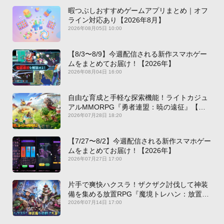
暇つぶしおすすめゲームアプリまとめ｜オフ
ライン対応あり【2026年8月】
2026年08月05日 10:00
【8/3〜8/9】今週配信される新作スマホゲー
ムをまとめてお届け！【2026年】
2026年08月04日 16:00
自由な育成と手軽な探索機能！ライトカジュ
アルMMORPG『勇者連盟：暁の遠征』【最
新作PICKUP】
2026年07月28日 18:20
【7/27〜8/2】今週配信される新作スマホゲー
ムをまとめてお届け！【2026年】
2026年07月27日 17:00
片手で爽快ハクスラ！ザクザク討伐して神装
備を集める放置RPG『魔境トレハン：放置で
神装備』【最新作PICKUP】
2026年07月14日 17:00