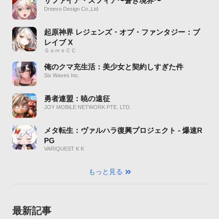
サファイア・スフィア〜蒼き境界〜
Dreevo Design Co.,Ltd
起原神界 レジェンズ・オブ・ファンタジー：ブ
レイブ X
ＧａｍｅＣＣ
俺のクマ充生活：美少女と契約しすぎた件
Six Waves Inc.
勇者連盟：暁の遠征
JOY MOBILE NETWORK PTE. LTD.
メタ転生：ヴァルハラ復興プロジェクト - 爆速R
PG
VARIQUEST K K
もっと見る
最新記事