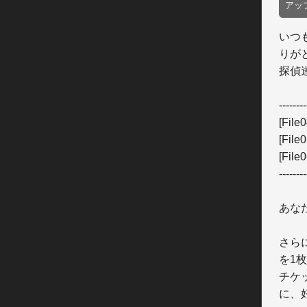
アッ
いつ
りが
探偵
--------
[Fi
[Fi
[Fi
--------
あな
さら
を1
チケ
に、