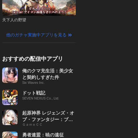
天下人の野望
他のガチャ実施中アプリを見る
おすすめの配信中アプリ
俺のクマ充生活：美少女
と契約しすぎた件
Six Waves Inc.
ドット戦記
SEVEN NEXUS Co., Ltd.
起原神界 レジェンズ・オ
ブ・ファンタジー：ブレ
ＧａｍｅＣＣ
イブ X
勇者連盟：暁の遠征