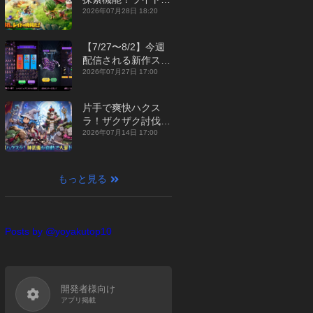
ジュアルMMORPG
2026年07月28日 18:20
『勇者連盟：暁の遠
征』【最新作PICKU
【7/27〜8/2】今週
P】
配信される新作スマ
ホゲームをまとめて
2026年07月27日 17:00
お届け！【2026
年】
片手で爽快ハクス
ラ！ザクザク討伐し
て神装備を集める放
2026年07月14日 17:00
置RPG『魔境トレハ
ン：放置で神装備』
【最新作PICKUP】
もっと見る
Posts by @yoyakutop10
開発者様向け
アプリ掲載