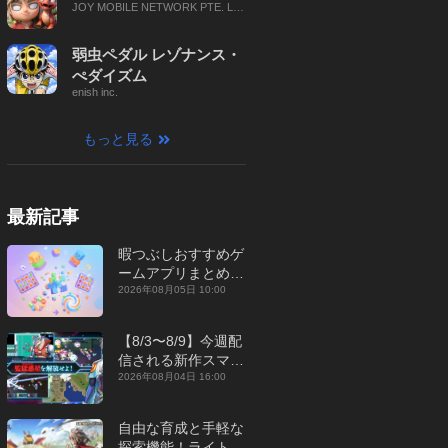
JOY MOBILE NETWORK PTE. LT
D.
弱虫ペダル レゾナンス・
ぺダイズム
enish inc.
もっと見る
最新記事
暇つぶしおすすめゲ
ームアプリまとめ｜
オフライン対応あり
2026年08月05日 10:00
【2026年8月】
【8/3〜8/9】今週配
信される新作スマホ
ゲームをまとめてお
2026年08月04日 16:00
届け！【2026年】
自由な育成と手軽な
探索機能！ライトカ