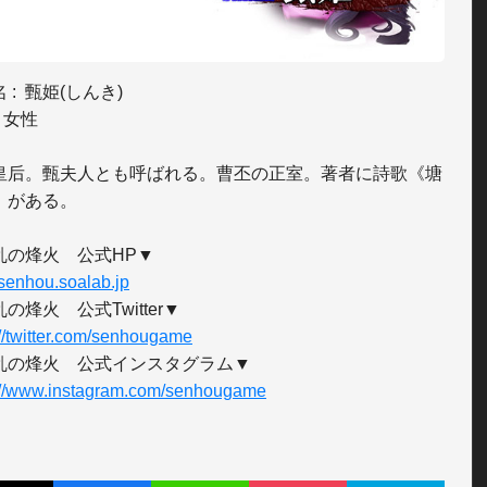
 :  甄姫(しんき)

 女性

皇后。甄夫人とも呼ばれる。曹丕の正室。著者に詩歌《塘
》がある。

//senhou.soalab.jp
://twitter.com/senhougame
://www.instagram.com/senhougame