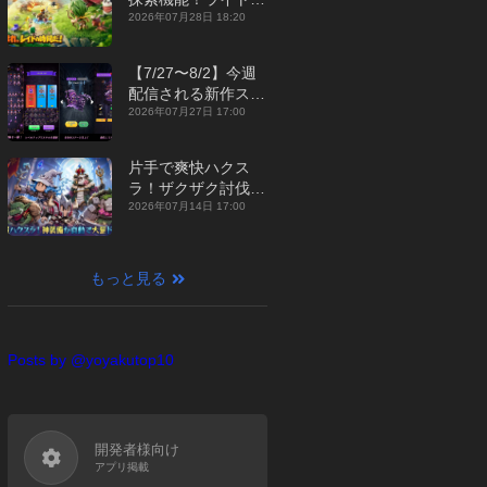
ジュアルMMORPG
2026年07月28日 18:20
『勇者連盟：暁の遠
征』【最新作PICKU
【7/27〜8/2】今週
P】
配信される新作スマ
ホゲームをまとめて
2026年07月27日 17:00
お届け！【2026
年】
片手で爽快ハクス
ラ！ザクザク討伐し
て神装備を集める放
2026年07月14日 17:00
置RPG『魔境トレハ
ン：放置で神装備』
【最新作PICKUP】
もっと見る
Posts by @yoyakutop10
開発者様向け
アプリ掲載