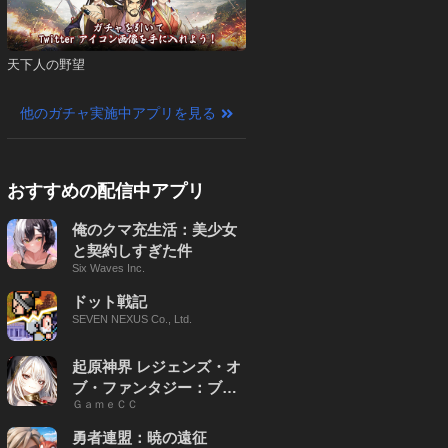
天下人の野望
他のガチャ実施中アプリを見る
おすすめの配信中アプリ
俺のクマ充生活：美少女
と契約しすぎた件
Six Waves Inc.
ドット戦記
SEVEN NEXUS Co., Ltd.
起原神界 レジェンズ・オ
ブ・ファンタジー：ブレ
ＧａｍｅＣＣ
イブ X
勇者連盟：暁の遠征