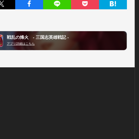
戦乱の烽火 - 三国志英雄戦記 -
アプリ詳細はこちら