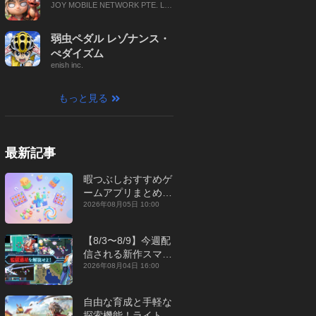
JOY MOBILE NETWORK PTE. LT
D.
弱虫ペダル レゾナンス・
ぺダイズム
enish inc.
もっと見る
最新記事
暇つぶしおすすめゲ
ームアプリまとめ｜
オフライン対応あり
2026年08月05日 10:00
【2026年8月】
【8/3〜8/9】今週配
信される新作スマホ
ゲームをまとめてお
2026年08月04日 16:00
届け！【2026年】
自由な育成と手軽な
探索機能！ライトカ