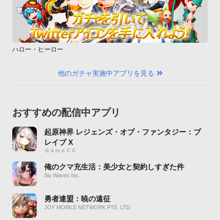
ハロー・ヒーロー
他のガチャ実施中アプリを見る
おすすめの配信中アプリ
起原神界 レジェンズ・オブ・ファンタジー：ブ
レイブ X
ＧａｍｅＣＣ
俺のクマ充生活：美少女と契約しすぎた件
Six Waves Inc.
勇者連盟：暁の遠征
JOY MOBILE NETWORK PTE. LTD.