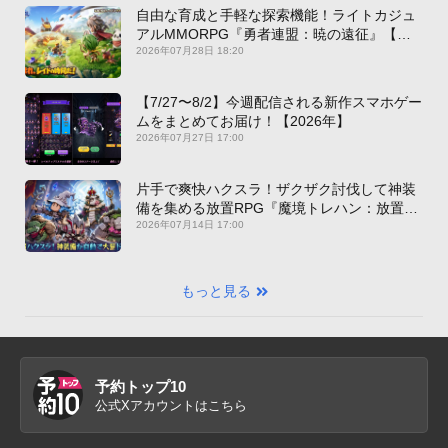
自由な育成と手軽な探索機能！ライトカジュ
アルMMORPG『勇者連盟：暁の遠征』【最
新作PICKUP】
2026年07月28日 18:20
【7/27〜8/2】今週配信される新作スマホゲー
ムをまとめてお届け！【2026年】
2026年07月27日 17:00
片手で爽快ハクスラ！ザクザク討伐して神装
備を集める放置RPG『魔境トレハン：放置で
神装備』【最新作PICKUP】
2026年07月14日 17:00
もっと見る
予約トップ10
公式Xアカウントはこちら