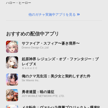
ハロー・ヒーロー
他のガチャ実施中アプリを見る
おすすめの配信中アプリ
サファイア・スフィア〜蒼き境界〜
Dreevo Design Co.,Ltd
起原神界 レジェンズ・オブ・ファンタジー：ブ
レイブ X
ＧａｍｅＣＣ
俺のクマ充生活：美少女と契約しすぎた件
Six Waves Inc.
勇者連盟：暁の遠征
JOY MOBILE NETWORK PTE. LTD.
メタ転生：ヴァルハラ復興プロジェクト - 爆速R