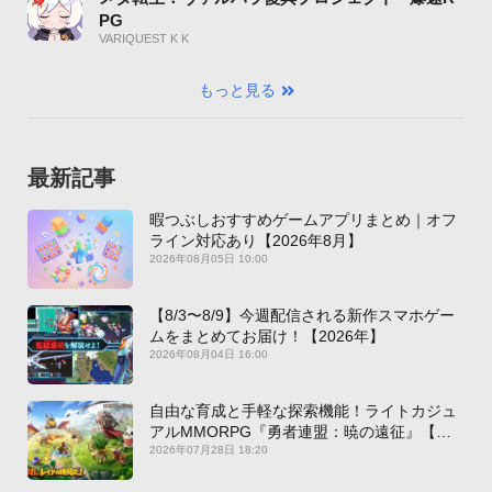
PG
VARIQUEST K K
もっと見る
最新記事
暇つぶしおすすめゲームアプリまとめ｜オフ
ライン対応あり【2026年8月】
2026年08月05日 10:00
【8/3〜8/9】今週配信される新作スマホゲー
ムをまとめてお届け！【2026年】
2026年08月04日 16:00
自由な育成と手軽な探索機能！ライトカジュ
アルMMORPG『勇者連盟：暁の遠征』【最
新作PICKUP】
2026年07月28日 18:20