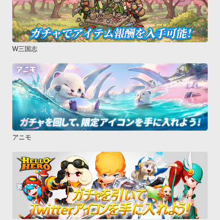
W三国志
アニモ