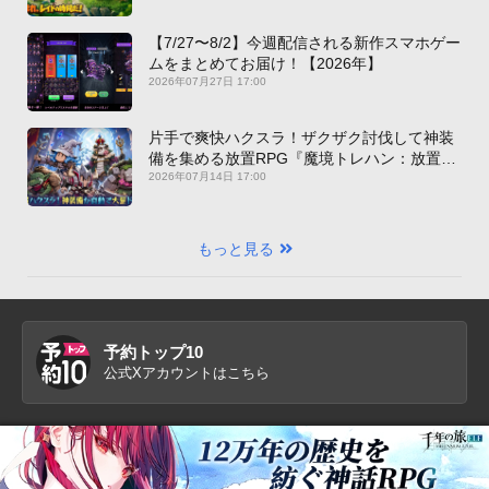
【7/27〜8/2】今週配信される新作スマホゲー
ムをまとめてお届け！【2026年】
2026年07月27日 17:00
片手で爽快ハクスラ！ザクザク討伐して神装
備を集める放置RPG『魔境トレハン：放置で
神装備』【最新作PICKUP】
2026年07月14日 17:00
もっと見る
予約トップ10
公式Xアカウントはこちら