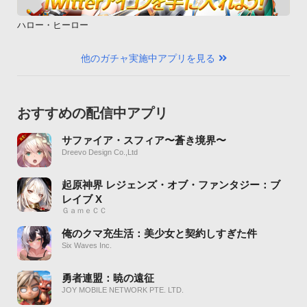
ハロー・ヒーロー
他のガチャ実施中アプリを見る
おすすめの配信中アプリ
サファイア・スフィア〜蒼き境界〜
Dreevo Design Co.,Ltd
起原神界 レジェンズ・オブ・ファンタジー：ブ
レイブ X
ＧａｍｅＣＣ
俺のクマ充生活：美少女と契約しすぎた件
Six Waves Inc.
勇者連盟：暁の遠征
JOY MOBILE NETWORK PTE. LTD.