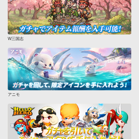
W三国志
アニモ