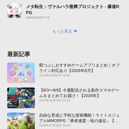
メタ転生：ヴァルハラ復興プロジェクト - 爆速R
PG
VARIQUEST K K
もっと見る
最新記事
暇つぶしおすすめゲームアプリまとめ｜オフ
ライン対応あり【2026年8月】
2026年08月05日 10:00
【8/3〜8/9】今週配信される新作スマホゲー
ムをまとめてお届け！【2026年】
2026年08月04日 16:00
自由な育成と手軽な探索機能！ライトカジュ
アルMMORPG『勇者連盟：暁の遠征』【最
新作PICKUP】
2026年07月28日 18:20