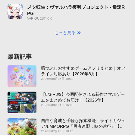
メタ転生：ヴァルハラ復興プロジェクト - 爆速R
PG
VARIQUEST K K
もっと見る
最新記事
暇つぶしおすすめゲームアプリまとめ｜オフ
ライン対応あり【2026年8月】
2026年08月05日 10:00
【8/3〜8/9】今週配信される新作スマホゲー
ムをまとめてお届け！【2026年】
2026年08月04日 16:00
自由な育成と手軽な探索機能！ライトカジュ
アルMMORPG『勇者連盟：暁の遠征』【最
新作PICKUP】
2026年07月28日 18:20