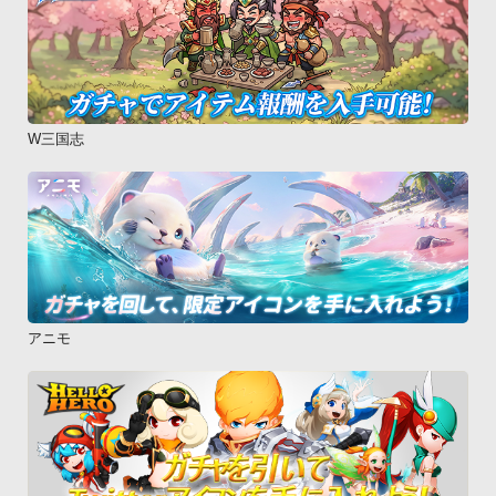
W三国志
アニモ