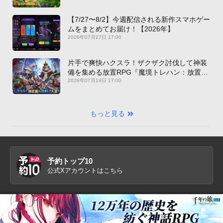
【7/27〜8/2】今週配信される新作スマホゲー
ムをまとめてお届け！【2026年】
2026年07月27日 17:00
片手で爽快ハクスラ！ザクザク討伐して神装
備を集める放置RPG『魔境トレハン：放置で
神装備』【最新作PICKUP】
2026年07月14日 17:00
もっと見る
予約トップ10
公式Xアカウントはこちら