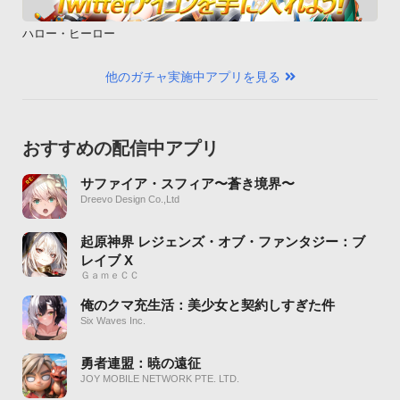
ハロー・ヒーロー
他のガチャ実施中アプリを見る
おすすめの配信中アプリ
サファイア・スフィア〜蒼き境界〜
Dreevo Design Co.,Ltd
起原神界 レジェンズ・オブ・ファンタジー：ブ
レイブ X
ＧａｍｅＣＣ
俺のクマ充生活：美少女と契約しすぎた件
Six Waves Inc.
勇者連盟：暁の遠征
JOY MOBILE NETWORK PTE. LTD.