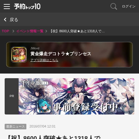
ログイン
戻る
TOP
イベント情報一覧
【祝】8600人突破★あと1318人で…
JWord
黄金爆走デコトラ★プリンセス
アプリ詳細はこちら
PR
2016/07/04 12:01
最新ニュース
【祝】8600人突破★あと1318人で…