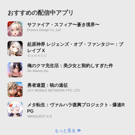
おすすめの配信中アプリ
サファイア・スフィア〜蒼き境界〜
Dreevo Design Co.,Ltd
起原神界 レジェンズ・オブ・ファンタジー：ブ
レイブ X
ＧａｍｅＣＣ
俺のクマ充生活：美少女と契約しすぎた件
Six Waves Inc.
勇者連盟：暁の遠征
JOY MOBILE NETWORK PTE. LTD.
メタ転生：ヴァルハラ復興プロジェクト - 爆速R
PG
VARIQUEST K K
もっと見る