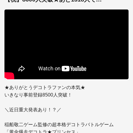
★ありがとうデコトラファンの本気★

いきなり事前登録8500人突破！

＼近日重大発表あり！？／

稲船敬二ゲーム監修の超本格デコトラバトルゲーム

「黄金爆走デコトラ★プリンセス」
