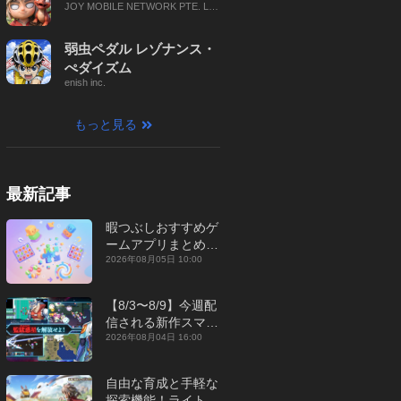
JOY MOBILE NETWORK PTE. LT
D.
弱虫ペダル レゾナンス・
ぺダイズム
enish inc.
もっと見る
最新記事
暇つぶしおすすめゲ
ームアプリまとめ｜
オフライン対応あり
2026年08月05日 10:00
【2026年8月】
【8/3〜8/9】今週配
信される新作スマホ
ゲームをまとめてお
2026年08月04日 16:00
届け！【2026年】
自由な育成と手軽な
探索機能！ライトカ