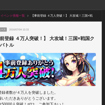
イベント情報一覧
【事前登録 ４万人突破！】 大攻城！三国×戦
国クロスバトル
2016/07/04 10:33
ュース
前登録 ４万人突破！】 大攻城！三国×戦国ク
バトル
登録者数が４万人を突破しました。

録いただきありがとうございます。

せ50000人突破！ぜひ、ご参加下さい！
