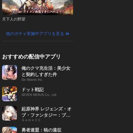
天下人の野望
他のガチャ実施中アプリを見る
おすすめの配信中アプリ
俺のクマ充生活：美少女
と契約しすぎた件
Six Waves Inc.
ドット戦記
SEVEN NEXUS Co., Ltd.
起原神界 レジェンズ・オ
ブ・ファンタジー：ブレ
ＧａｍｅＣＣ
イブ X
勇者連盟：暁の遠征