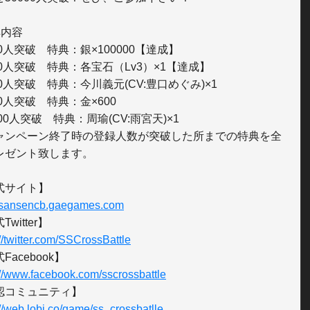
内容

00人突破　特典：銀×100000【達成】

00人突破　特典：各宝石（Lv3）×1【達成】

00人突破　特典：今川義元(CV:豊口めぐみ)×1

00人突破　特典：金×600

000人突破　特典：周瑜(CV:雨宮天)×1

ャンペーン終了時の登録人数が突破した所までの特典を全
レゼント致します。

//sansencb.gaegames.com
://twitter.com/SSCrossBattle
://www.facebook.com/sscrossbattle
://web.lobi.co/game/ss_crossbatlle