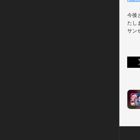
今後
たしま
サン