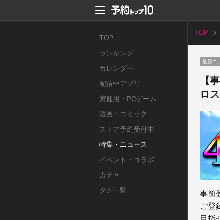
TOP
TOP
ランキング
最新ニ
カレンダー
【事
配信中アプリ
ロス
家庭用・PCゲーム
漫画・コミック
ストア予約受付中
特集・ニュース
イベント・コラボ
ガチャ
タグ一覧
事前
ご登
目指