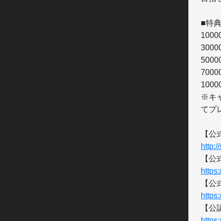
■特典
100
300
500
700
100
※キ
てプ
http:
https
https
https