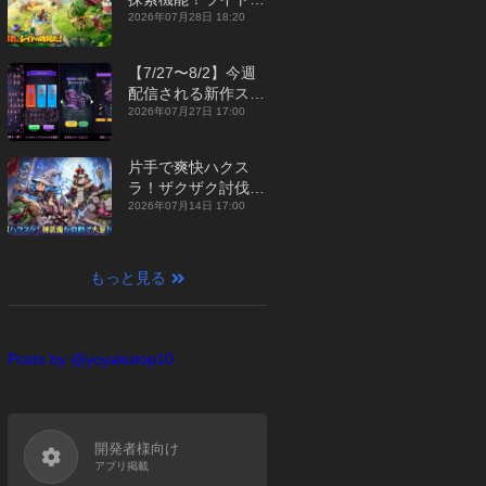
ジュアルMMORPG
2026年07月28日 18:20
『勇者連盟：暁の遠
征』【最新作PICKU
【7/27〜8/2】今週
P】
配信される新作スマ
ホゲームをまとめて
2026年07月27日 17:00
お届け！【2026
年】
片手で爽快ハクス
ラ！ザクザク討伐し
て神装備を集める放
2026年07月14日 17:00
置RPG『魔境トレハ
ン：放置で神装備』
【最新作PICKUP】
もっと見る
Posts by @yoyakutop10
開発者様向け
アプリ掲載