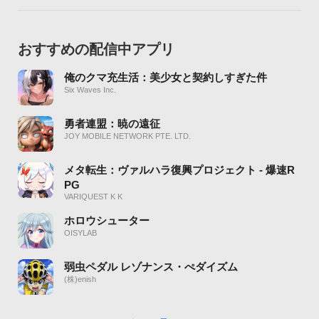
おすすめの配信中アプリ
俺のクマ充生活：美少女と契約しすぎた件
Six Waves Inc.
勇者連盟：暁の遠征
JOY MOBILE NETWORK PTE. LTD.
メタ転生：ヴァルハラ復興プロジェクト - 爆速R
PG
VARIQUEST K K
ホロウシューター
OISYLAB
弱虫ペダル レゾナンス・ぺダイズム
(株)enish