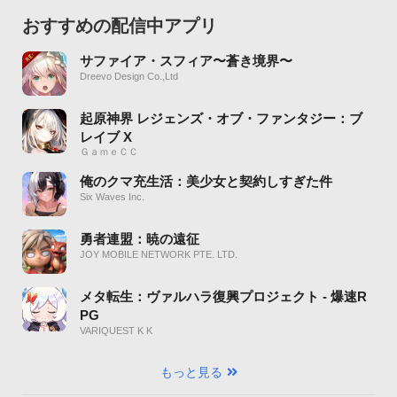
おすすめの配信中アプリ
サファイア・スフィア〜蒼き境界〜
Dreevo Design Co.,Ltd
起原神界 レジェンズ・オブ・ファンタジー：ブ
レイブ X
ＧａｍｅＣＣ
俺のクマ充生活：美少女と契約しすぎた件
Six Waves Inc.
勇者連盟：暁の遠征
JOY MOBILE NETWORK PTE. LTD.
メタ転生：ヴァルハラ復興プロジェクト - 爆速R
PG
VARIQUEST K K
もっと見る