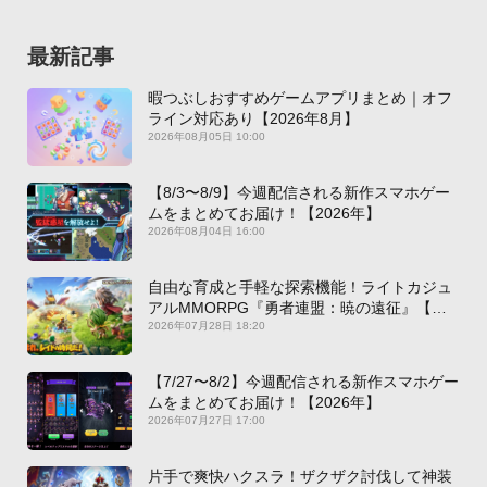
最新記事
暇つぶしおすすめゲームアプリまとめ｜オフ
ライン対応あり【2026年8月】
2026年08月05日 10:00
【8/3〜8/9】今週配信される新作スマホゲー
ムをまとめてお届け！【2026年】
2026年08月04日 16:00
自由な育成と手軽な探索機能！ライトカジュ
アルMMORPG『勇者連盟：暁の遠征』【最
新作PICKUP】
2026年07月28日 18:20
【7/27〜8/2】今週配信される新作スマホゲー
ムをまとめてお届け！【2026年】
2026年07月27日 17:00
片手で爽快ハクスラ！ザクザク討伐して神装