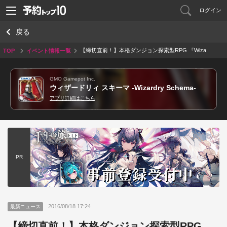
ログイン
戻る
【締切直前！】本格ダンジョン探索型RPG 『Wiza
TOP
イベント情報一覧
rdry Schema』
GMO Gamepot Inc.
ウィザードリィ スキーマ -Wizardry Schema-
アプリ詳細はこちら
PR
2016/08/18 17:24
最新ニュース
【締切直前！】本格ダンジョン探索型RPG