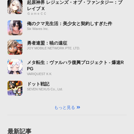
起原神界 レジェンズ・オブ・ファンタジー：ブ
レイブ X
ＧａｍｅＣＣ
俺のクマ充生活：美少女と契約しすぎた件
Six Waves Inc.
勇者連盟：暁の遠征
JOY MOBILE NETWORK PTE. LTD.
メタ転生：ヴァルハラ復興プロジェクト - 爆速R
PG
VARIQUEST K K
ドット戦記
SEVEN NEXUS Co., Ltd.
もっと見る
最新記事