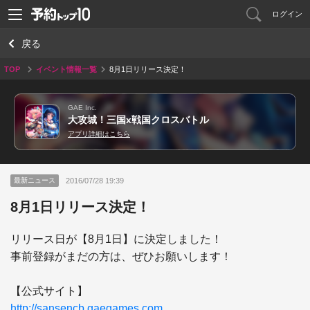
ログイン
戻る
TOP
イベント情報一覧
8月1日リリース決定！
GAE Inc.
大攻城！三国x戦国クロスバトル
アプリ詳細はこちら
2016/07/28 19:39
最新ニュース
8月1日リリース決定！
リリース日が【8月1日】に決定しました！

事前登録がまだの方は、ぜひお願いします！

http://sansencb.gaegames.com