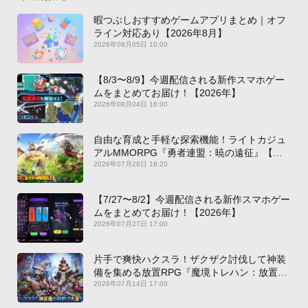
暇つぶしおすすめゲームアプリまとめ｜オフ
ライン対応あり【2026年8月】
2026年08月05日 10:00
【8/3〜8/9】今週配信される新作スマホゲー
ムをまとめてお届け！【2026年】
2026年08月04日 16:00
自由な育成と手軽な探索機能！ライトカジュ
アルMMORPG『勇者連盟：暁の遠征』【最
新作PICKUP】
2026年07月28日 18:20
【7/27〜8/2】今週配信される新作スマホゲー
ムをまとめてお届け！【2026年】
2026年07月27日 17:00
片手で爽快ハクスラ！ザクザク討伐して神装
備を集める放置RPG『魔境トレハン：放置で
神装備』【最新作PICKUP】
2026年07月14日 17:00