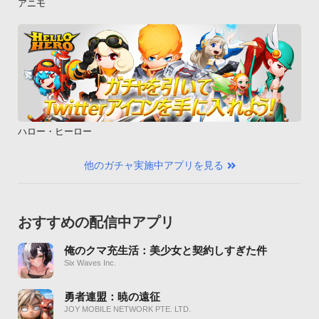
アニモ
ハロー・ヒーロー
他のガチャ実施中アプリを見る
おすすめの配信中アプリ
俺のクマ充生活：美少女と契約しすぎた件
Six Waves Inc.
勇者連盟：暁の遠征
JOY MOBILE NETWORK PTE. LTD.