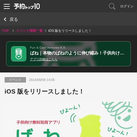
ログイン
戻る
TOP
イベント情報一覧
iOS 版をリリースしました！
Fun & Cool Ventures K.K.
ばね｜本物のばねのように伸び縮み！子供向け無料知育アプリ
アプリ詳細はこちら
2014/09/09 14:05
イベント
iOS 版をリリースしました！