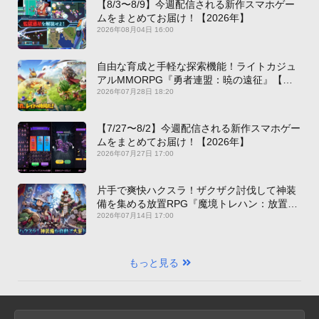
【8/3〜8/9】今週配信される新作スマホゲー
ムをまとめてお届け！【2026年】
2026年08月04日 16:00
自由な育成と手軽な探索機能！ライトカジュ
アルMMORPG『勇者連盟：暁の遠征』【最
新作PICKUP】
2026年07月28日 18:20
【7/27〜8/2】今週配信される新作スマホゲー
ムをまとめてお届け！【2026年】
2026年07月27日 17:00
片手で爽快ハクスラ！ザクザク討伐して神装
備を集める放置RPG『魔境トレハン：放置で
神装備』【最新作PICKUP】
2026年07月14日 17:00
もっと見る